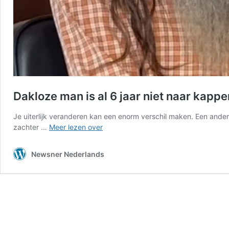
Dakloze man is al 6 jaar niet naar kappe
Je uiterlijk veranderen kan een enorm verschil maken. Een andere 
Dakloze
zachter …
Meer lezen over
man
is
Newsner Nederlands
al
6
jaar
niet
naar
kapper
geweest