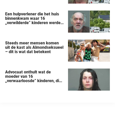
vertelt alles wat hij heeft
gezien
Een hulpverlener die het huis
binnenkwam waar 16
„verwilderde” kinderen werden
gered, vertelt wat hij zag
Steeds meer mensen komen
uit de kast als Almondseksueel
– dit is wat dat betekent
Advocaat onthult wat de
moeder van 16
„verwaarloosde” kinderen, die
uit een huis in Ohio werden
gered, als eerste zei na haar
arrestatie