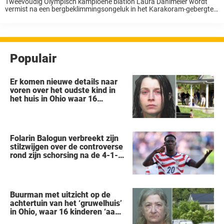
Tweevoudig Olympisch kampioene biatlon Laura Dahlmeier wordt
vermist na een bergbeklimmingsongeluk in het Karakoram-gebergte
in Pakistan en zou ernstig gewond zijn geraakt. Volgens berichten
werd de 32-jarige Duitse ster maandag op ongeveer 5.700 meter
hoogte ...
Populair
Er komen nieuwe details naar
voren over het oudste kind in
het huis in Ohio waar 16
kinderen werden achtergelaten
om weg te kwijnen als
‘verwilderde dieren’
Folarin Balogun verbreekt zijn
stilzwijgen over de controverse
rond zijn schorsing na de 4-1-
nederlaag van de VS tegen
België op het WK
Buurman met uitzicht op de
achtertuin van het ‘gruwelhuis’
in Ohio, waar 16 kinderen ‘aan
hun lot werden overgelaten’,