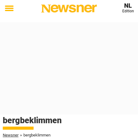
NL
Edition
Toggle
menu
bergbeklimmen
Newsner
»
bergbeklimmen