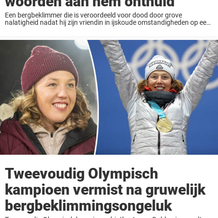
woorden aan hem onthuld
Een bergbeklimmer die is veroordeeld voor dood door grove
nalatigheid nadat hij zijn vriendin in ijskoude omstandigheden op een
berg aan haar lot had overgelaten, heeft onthuld wat de laatste
woorden waren die zij tegen ...
Tweevoudig Olympisch
kampioen vermist na gruwelijk
bergbeklimmingsongeluk