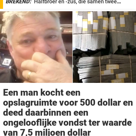
BREKEND:
Halfbroer en -zus, die samen twee
s
kinderen hebben, zorgen voor ophef nadat ze
n
hebben geëist te mogen trouwen
e
r
H
o
m
e
Een man kocht een
opslagruimte voor 500 dollar en
deed daarbinnen een
ongelooflijke vondst ter waarde
van 7,5 miljoen dollar