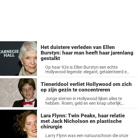
Het duistere verleden van Ellen
Burstyn: haar man heeft haar jarenlang
gestalkt
Op haar 92e is Ellen Burstyn een echte
Hollywood-legende: elegant, getalenteerd en
ze ziet er nog steeds fantastisch uit. Haar ...
Tieneridool verliet Hollywood om zich
op zijn gezin te concentreren
Jonge sterren in Hollywood lijken alles te
hebben. Roem, geld en een knap uiterlijk;
mensen lijken hun leven vaak te ...
Lara Flynn: Twin Peaks, haar relatie
met Jack Nicholson en plastische
chirurgie
Larry Flynn was een natuurschoon die onze