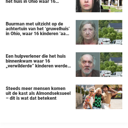
het huis in Ohio waar 16
kinderen werden achtergelaten
om weg te kwijnen als
‘verwilderde dieren’
Buurman met uitzicht op de
achtertuin van het ‘gruwelhuis’
in Ohio, waar 16 kinderen ‘aan
hun lot werden overgelaten’,
vertelt alles wat hij heeft
gezien
Een hulpverlener die het huis
binnenkwam waar 16
„verwilderde” kinderen werden
gered, vertelt wat hij zag
Steeds meer mensen komen
uit de kast als Almondseksueel
– dit is wat dat betekent