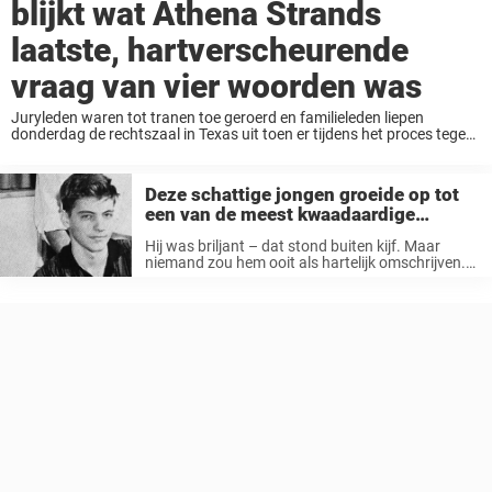
blijkt wat Athena Strands
laatste, hartverscheurende
vraag van vier woorden was
Juryleden waren tot tranen toe geroerd en familieleden liepen
donderdag de rechtszaal in Texas uit toen er tijdens het proces tegen
haar moordenaar schokkende beelden werden vertoond van de
laatste momenten uit het leven van ...
Deze schattige jongen groeide op tot
een van de meest kwaadaardige
mannen ter wereld
Hij was briljant – dat stond buiten kijf. Maar
niemand zou hem ooit als hartelijk omschrijven.
Onder zijn klasgenoten had hij een bijnaam die
alles zei: een ‘wandelend brein’. Hij speelde
trombone in de schoolband. ...