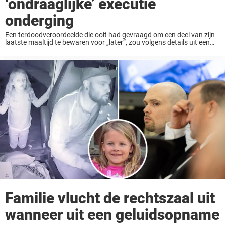
‘ondraaglijke’ executie
onderging
Een terdoodveroordeelde die ooit had gevraagd om een deel van zijn
laatste maaltijd te bewaren voor „later“, zou volgens details uit een
autopsierapport een „ondraaglijke“ dood hebben ondergaan tijdens
zijn executie. Wesley Ira Purkey werd ...
Familie vlucht de rechtszaal uit
wanneer uit een geluidsopname