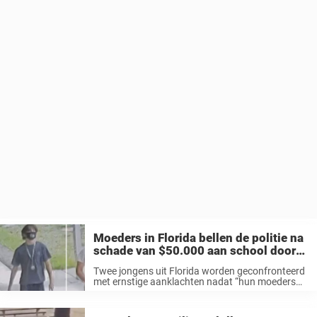
Moeders in Florida bellen de politie na
schade van $50.000 aan school door
hun zonen
Twee jongens uit Florida worden geconfronteerd
met ernstige aanklachten nadat “hun moeders
hen hebben aangegeven” omdat ze naar verluidt
voor meer dan 50.000 dollar schade hebben
aangericht in de bibliotheek van hun school. Op