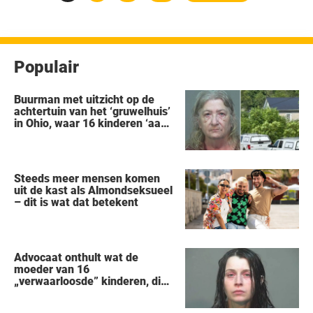
paginering
Populair
Buurman met uitzicht op de
achtertuin van het ‘gruwelhuis’
in Ohio, waar 16 kinderen ‘aan
hun lot werden overgelaten’,
vertelt alles wat hij heeft
gezien
Steeds meer mensen komen
uit de kast als Almondseksueel
– dit is wat dat betekent
Advocaat onthult wat de
moeder van 16
„verwaarloosde” kinderen, die
uit een huis in Ohio werden
gered, als eerste zei na haar