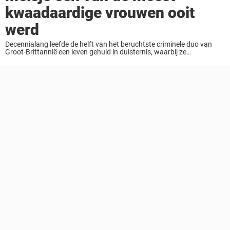
kwaadaardige vrouwen ooit
werd
Decennialang leefde de helft van het beruchtste criminele duo van
Groot-Brittannië een leven gehuld in duisternis, waarbij ze
onbeschrijfelijke misdaden verborgen hielden achter de façade van
een gezinswoning. Samen met haar man nam deze vrouw ...