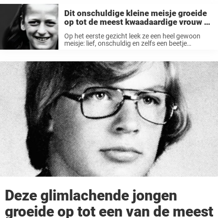
Dit onschuldige kleine meisje groeide
op tot de meest kwaadaardige vrouw in
de geschiedenis
Op het eerste gezicht leek ze een heel gewoon
meisje: lief, onschuldig en zelfs een beetje
verlegen. Maar achter die ogen schuilde een
duisternis die op een dag een hele natie zou
choqueren. Vandaag de ...
Deze glimlachende jongen
groeide op tot een van de meest