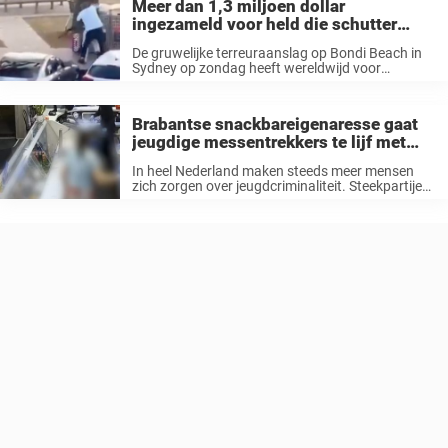
Meer dan 1,3 miljoen dollar
13 ...
ingezameld voor held die schutter
tackelde tijdens terreuraanslag op
De gruwelijke terreuraanslag op Bondi Beach in
Bondi Beach
Sydney op zondag heeft wereldwijd voor
opschudding gezorgd. Tegelijkertijd is de
aandacht ook uitgegaan naar een ongelooflijke
held: Ahmed al Ahmed. In 2019 geïnterviewd
Brabantse snackbareigenaresse gaat
door veiligheidsdiensten Ten minste ...
jeugdige messentrekkers te lijf met
pollepel
In heel Nederland maken steeds meer mensen
zich zorgen over jeugdcriminaliteit. Steekpartijen,
straatroven en overvallen komen vaker in het
nieuws. Ook jonge jongens, soms nog tieners,
raken betrokken bij dit soort misdrijven. Dat
maakt veel ...