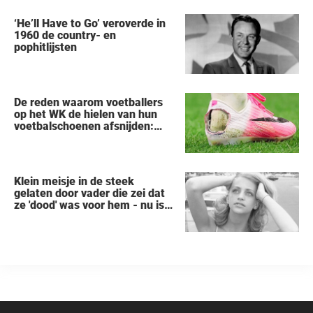
arrestatie
‘He’ll Have to Go’ veroverde in
1960 de country- en
pophitlijsten
De reden waarom voetballers
op het WK de hielen van hun
voetbalschoenen afsnijden:
een vreemde trend
Klein meisje in de steek
gelaten door vader die zei dat
ze 'dood' was voor hem - nu is
ze een beroemde actrice