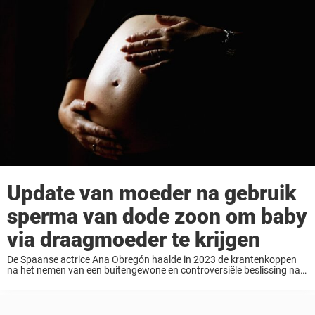
Update van moeder na gebruik
sperma van dode zoon om baby
via draagmoeder te krijgen
De Spaanse actrice Ana Obregón haalde in 2023 de krantenkoppen
na het nemen van een buitengewone en controversiële beslissing na
de dood van haar zoon – ze koos ervoor om zijn laatste wens in
vervulling ...