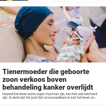
Maar wat gebeurt er als het systeem waarop je
vertrouwt, faalt? Het verhaal van Phillip Herron is
...
Tienermoeder die geboorte
zoon verkoos boven
behandeling kanker overlijdt
Hoewel het leven soms super mooi kan zijn, kan het ook heel hard
zijn. Ik denk dat het juist dat onvoorspelbare is wat het leven zo
bijzonder maakt. Brianna Rawlings was 18 jaar oud, 17 ...