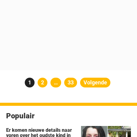
Berichten
Pagina
1
Pagina
2
…
Pagina
33
Volgende
paginering
Populair
Er komen nieuwe details naar
voren over het oudste kind in