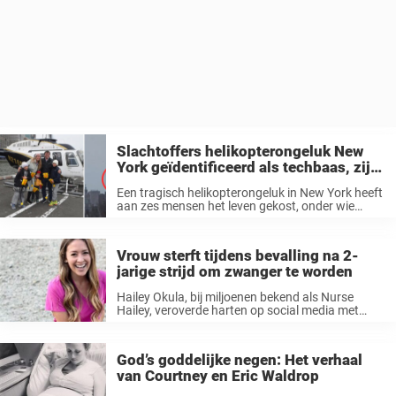
Slachtoffers helikopterongeluk New
York geïdentificeerd als techbaas, zijn
vrouw en hun 3 kinderen
Een tragisch helikopterongeluk in New York heeft
aan zes mensen het leven gekost, onder wie
Siemens leidinggevende Agustin Escobar, zijn
vrouw en hun drie kinderen die aan boord waren.
De helikopter, gerund door New York ...
Vrouw sterft tijdens bevalling na 2-
jarige strijd om zwanger te worden
Hailey Okula, bij miljoenen bekend als Nurse
Hailey, veroverde harten op social media met
haar openhartige en inspirerende reis door
onvruchtbaarheid en zwangerschap. Tragisch
genoeg is de populaire verpleegkundige
God’s goddelijke negen: Het verhaal
influencer vlak na de geboorte van ...
van Courtney en Eric Waldrop