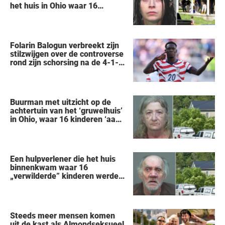
het huis in Ohio waar 16
kinderen werden achtergelaten
om weg te kwijnen als
‘verwilderde dieren’
Folarin Balogun verbreekt zijn
stilzwijgen over de controverse
rond zijn schorsing na de 4-1-
nederlaag van de VS tegen
België op het WK
Buurman met uitzicht op de
achtertuin van het ‘gruwelhuis’
in Ohio, waar 16 kinderen ‘aan
hun lot werden overgelaten’,
vertelt alles wat hij heeft
gezien
Een hulpverlener die het huis
binnenkwam waar 16
„verwilderde” kinderen werden
gered, vertelt wat hij zag
Steeds meer mensen komen
uit de kast als Almondseksueel