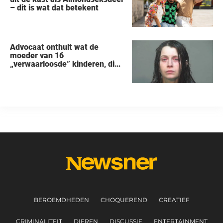
– dit is wat dat betekent
Advocaat onthult wat de
moeder van 16
„verwaarloosde” kinderen, die
uit een huis in Ohio werden
gered, als eerste zei na haar
arrestatie
BEROEMDHEDEN
CHOQUEREND
CREATIEF
CRIMINALITEIT
DIEREN
DISCUSSIE
ENTERTAINMENT