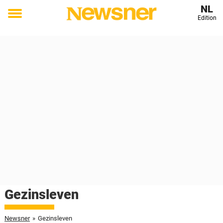
NL
Edition
Toggle
menu
Gezinsleven
Newsner
»
Gezinsleven