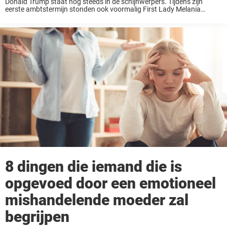
Donald Trump staat nog steeds in de schijnwerpers. Tijdens zijn
eerste ambtstermijn stonden ook voormalig First Lady Melania
Trump en zijn kinderen Ivanka, Eric en Donald Trump Jr. volop in de
schijnwerpers; zij speelden allemaal een ...
8 dingen die iemand die is
opgevoed door een emotioneel
mishandelende moeder zal
begrijpen