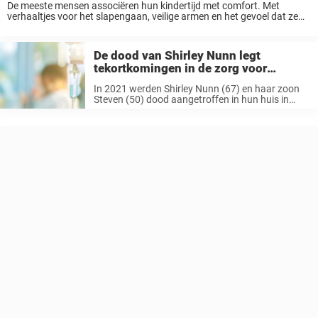
De meeste mensen associëren hun kindertijd met comfort. Met
verhaaltjes voor het slapengaan, veilige armen en het gevoel dat ze
geliefd zijn, gewoon omdat ze bestaan. Maar niet iedereen groeit zo
op. Voor sommigen was ...
De dood van Shirley Nunn legt
tekortkomingen in de zorg voor
gezinnen bloot
In 2021 werden Shirley Nunn (67) en haar zoon
Steven (50) dood aangetroffen in hun huis in
Middlesborough, Engeland. Nu onthult een nieuw
onderzoek hartverscheurende details over deze
tragedie – een tragedie die voorkomen had ...