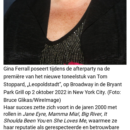
Gina Ferrall poseert tijdens de afterparty na de
première van het nieuwe toneelstuk van Tom
Stoppard, „Leopoldstadt“, op Broadway in de Bryant
Park Grill op 2 oktober 2022 in New York City. (Foto:
Bruce Glikas/WireImage)
Haar succes zette zich voort in de jaren 2000 met
rollen in
Jane Eyre
,
Mamma Mia!
,
Big River
,
It
Shoulda Been You
en
She Loves Me
, waarmee ze
haar reputatie als gerespecteerde en betrouwbare