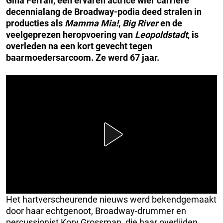
Gina Ferrall, een ervaren actrice wier carrière
decennialang de Broadway-podia deed stralen in
producties als
Mamma Mia!
,
Big River
en de
veelgeprezen heropvoering van
Leopoldstadt
, is
overleden na een kort gevecht tegen
baarmoedersarcoom. Ze werd 67 jaar.
Het hartverscheurende nieuws werd bekendgemaakt
door haar echtgenoot, Broadway-drummer en
percussionist Kory Grossman, die haar overlijden