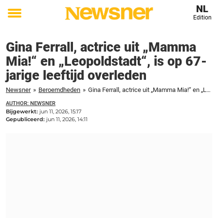
NL
Edition
Toggle
menu
Gina Ferrall, actrice uit „Mamma
Mia!“ en „Leopoldstadt“, is op 67-
jarige leeftijd overleden
Newsner
»
Beroemdheden
»
Gina Ferrall, actrice uit „Mamma Mia!“ en „Leopoldstadt“, is op 67-jarige leeftijd overleden
AUTHOR: NEWSNER
Bijgewerkt:
jun 11, 2026, 15:17
Gepubliceerd:
jun 11, 2026, 14:11