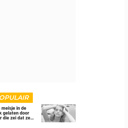
OPULAIR
n meisje in de
k gelaten door
r die zei dat ze
d' was voor hem -
s ze een beroemde