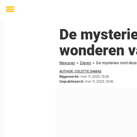
Toggle
menu
De mysterie
wonderen va
Newsner
»
Dieren
»
De mysteries rond deze
AUTHOR: COLETTE DAMAS
Bijgewerkt:
mei 11, 2023, 13:06
Gepubliceerd:
mei 11, 2023, 13:06