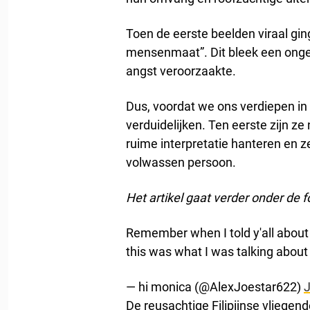
Toen de eerste beelden viraal gi
mensenmaat”. Dit bleek een ongel
angst veroorzaakte.
Dus, voordat we ons verdiepen i
verduidelijken. Ten eerste zijn ze
ruime interpretatie hanteren en z
volwassen persoon.
Het artikel gaat verder onder de f
Remember when I told y'all about
this was what I was talking abou
— hi monica (@AlexJoestar622)
J
De reusachtige Filipijnse vliegen