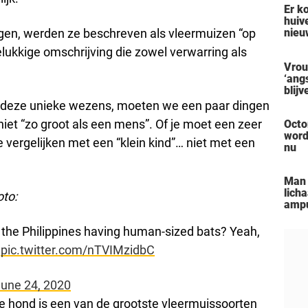
Er k
actr
huiv
ngen, werden ze beschreven als vleermuizen “op
nieu
vore
ukkige omschrijving die zowel verwarring als
verm
Vrou
zelf
‘ang
man 
blij
een 
over
pers
n deze unieke wezens, moeten we een paar dingen
vers
 niet “zo groot als een mens”. Of je moet een zeer
Octo
zon
word
e vergelijken met een “klein kind”… niet met een
nu
Man 
lich
oto:
ampu
‘Blac
aanp
 the Philippines having human-sized bats? Yeah,
hem 
t
pic.twitter.com/nTVIMzidbC
une 24, 2020
de hond is een van de grootste vleermuissoorten