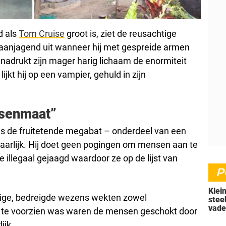
d als
Tom Cruise
groot is, ziet de reusachtige
staanjagend uit wanneer hij met gespreide armen
enadrukt zijn mager harig lichaam de enormiteit
 lijkt hij op een vampier, gehuld in zijn
senmaat”
s de fruitetende megabat – onderdeel van een
vaarlijk. Hij doet geen pogingen om mensen aan te
illegaal gejaagd waardoor ze op de lijst van
P
Klei
ige, bedreigde wezens wekten zowel
stee
vade
ls te voorzien was waren de mensen geschokt door
'doo
ijk.
nu i