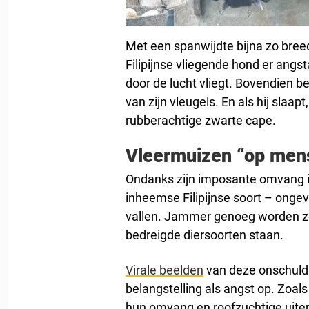
Met een spanwijdte bijna zo bree
Filipijnse vliegende hond er ang
door de lucht vliegt. Bovendien b
van zijn vleugels. En als hij slaapt,
rubberachtige zwarte cape.
Vleermuizen “op men
Ondanks zijn imposante omvang i
inheemse Filipijnse soort – onge
vallen. Jammer genoeg worden ze 
bedreigde diersoorten staan.
Virale beelden
van deze onschuld
belangstelling als angst op. Zoa
hun omvang en roofzuchtige uiterl