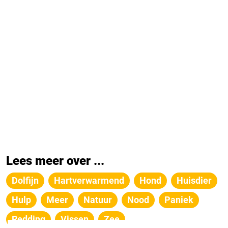
Lees meer over ...
Dolfijn
Hartverwarmend
Hond
Huisdier
Hulp
Meer
Natuur
Nood
Paniek
Redding
Vissen
Zee