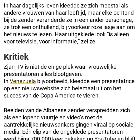
In haar dagelijks leven kleedde ze zich meestal als
andere vrouwen van haar leeftijd, maar elke ochtend
bij de zender veranderde ze in een ander personage,
ze trok een onthullend, bij voorkeur roze jasje aan om
het nieuws te lezen. Haar uitgeklede look “is alleen
voor televisie, voor informatie,” zei ze.
Kritiek
Zjarr TV is niet de enige plek waar vrouwelijke
presentatoren alles blootgeven.
In
Venezuela
bijvoorbeeld, kleedde een presentatrice
op een nieuwswebsite zich helemaal uit om het
succes van de Copa America te vieren.
Beelden van de Albanese zender verspreidden zich
als een lopend vuurtje en video’s met de
aantrekkelijke nieuwsankers gingen viraal op sociale
media. Eén clip van de ongeklede presentatoren
werd bijna 700.000 keer bekeken op
YouTube
en blijft