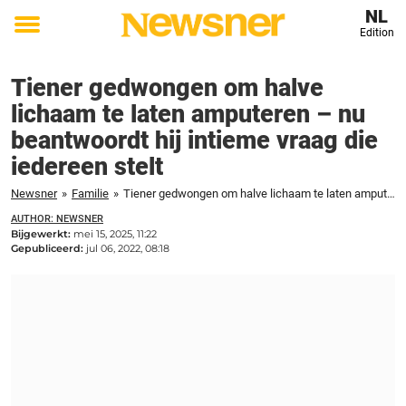
NL
Edition
Toggle
menu
Tiener gedwongen om halve
lichaam te laten amputeren – nu
beantwoordt hij intieme vraag die
iedereen stelt
Newsner
»
Familie
»
Tiener gedwongen om halve lichaam te laten amputeren - nu beantwoordt hij intieme vraag die iedereen stelt
AUTHOR: NEWSNER
Bijgewerkt:
mei 15, 2025, 11:22
Gepubliceerd:
jul 06, 2022, 08:18