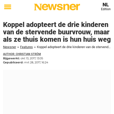
NL
Edition
Toggle
menu
Koppel adopteert de drie kinderen
van de stervende buurvrouw, maar
als ze thuis komen is hun huis weg
Newsner
»
Features
»
Koppel adopteert de drie kinderen van de stervende buurvrouw, maar als ze thuis komen is hun huis weg
AUTHOR: CHRISTIAN STRÖM
Bijgewerkt:
okt 13, 2017, 13:05
Gepubliceerd:
mrt 28, 2017, 16:24