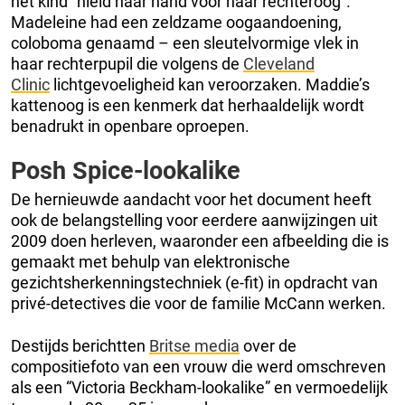
het kind “hield haar hand voor haar rechteroog”.
Madeleine had een zeldzame oogaandoening,
coloboma genaamd – een sleutelvormige vlek in
haar rechterpupil die volgens de
Cleveland
Clinic
lichtgevoeligheid kan veroorzaken. Maddie’s
kattenoog is een kenmerk dat herhaaldelijk wordt
benadrukt in openbare oproepen.
Posh Spice-lookalike
De hernieuwde aandacht voor het document heeft
ook de belangstelling voor eerdere aanwijzingen uit
2009 doen herleven, waaronder een afbeelding die is
gemaakt met behulp van elektronische
gezichtsherkenningstechniek (e-fit) in opdracht van
privé-detectives die voor de familie McCann werken.
Destijds berichtten
Britse media
over de
compositiefoto van een vrouw die werd omschreven
als een “Victoria Beckham-lookalike” en vermoedelijk