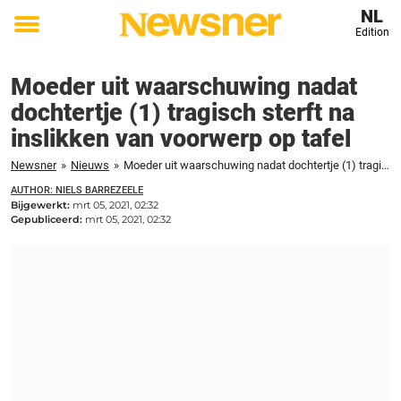
NL
Edition
Toggle
menu
Moeder uit waarschuwing nadat
dochtertje (1) tragisch sterft na
inslikken van voorwerp op tafel
Newsner
»
Nieuws
»
Moeder uit waarschuwing nadat dochtertje (1) tragisch sterft na inslikken van voorwerp op tafel
AUTHOR: NIELS BARREZEELE
Bijgewerkt:
mrt 05, 2021, 02:32
Gepubliceerd:
mrt 05, 2021, 02:32