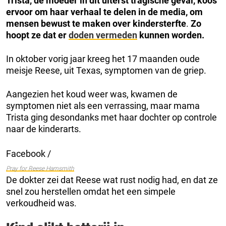
Trista, de moeder in dit uiterst tragische geval, koos
ervoor om haar verhaal te delen in de media, om
mensen bewust te maken over kindersterfte
.
Zo
hoopt ze dat er
doden vermeden
kunnen worden.
In oktober vorig jaar kreeg het 17 maanden oude
meisje Reese, uit Texas, symptomen van de griep.
Aangezien het koud weer was, kwamen de
symptomen niet als een verrassing, maar mama
Trista ging desondanks met haar dochter op controle
naar de kinderarts.
Facebook /
Pray for Reese Hamsmith
De dokter zei dat Reese wat rust nodig had, en dat ze
snel zou herstellen omdat het een simpele
verkoudheid was.