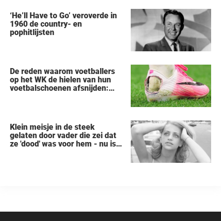
arrestatie
‘He’ll Have to Go’ veroverde in
1960 de country- en
pophitlijsten
De reden waarom voetballers
op het WK de hielen van hun
voetbalschoenen afsnijden:
een vreemde trend
Klein meisje in de steek
gelaten door vader die zei dat
ze 'dood' was voor hem - nu is
ze een beroemde actrice