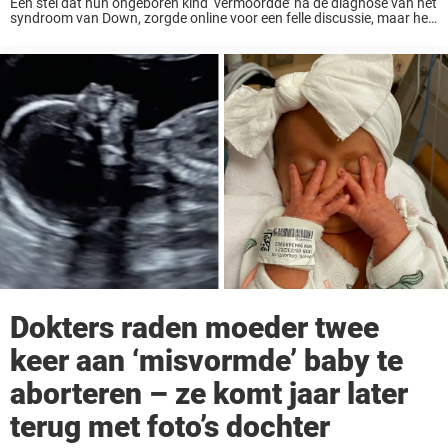
Een stel dat hun ongeboren kind ‘vermoordde’ na de diagnose van het
syndroom van Down, zorgde online voor een felle discussie, maar het
was de uitspraak van de vader dat de aandoening ‘geen zegen’ is ...
Dokters raden moeder twee
keer aan ‘misvormde’ baby te
aborteren – ze komt jaar later
terug met foto’s dochter