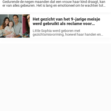
Gedurende de negen maanden dat een vrouw haar kind draagt, kan
er van alles gebeuren. Het is lang en emotioneel om te wachten tot
het bundeltje leven in de wereld wordt verwelkomd, en de weg ...
Het gezicht van het 9-jarige meisje
werd gebruikt als reclame voor
abortus: moeder neemt wraak op de
Little Sophia werd geboren met
beste manier
gezichtsmisvorming, hoewel haar handen en
voeten ook misvormd waren. Al vroeg werd de
diagnose gesteld van het Retts-syndroom, een
hartaandoening die de taal en motoriek van
kinderen permanent beïnvloedt. Als ...