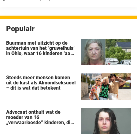
een terugkerend probleem lijkt in India – meisjes die worden
afgestoten ...
Populair
Buurman met uitzicht op de
achtertuin van het ‘gruwelhuis’
in Ohio, waar 16 kinderen ‘aan
hun lot werden overgelaten’,
vertelt alles wat hij heeft
gezien
Steeds meer mensen komen
uit de kast als Almondseksueel
– dit is wat dat betekent
Advocaat onthult wat de
moeder van 16
„verwaarloosde” kinderen, die
uit een huis in Ohio werden
gered, als eerste zei na haar