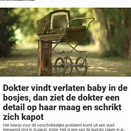
zoon. Toen de grote dag was aangebroken
vergezelde Tong zijn vrouw naar het ziekenhuis
om zijn zoon te verwelkomen ...
Dokter vindt verlaten baby in de
bosjes, dan ziet de dokter een
detail op haar maag en schrikt
zich kapot
Het bewijs voor dit verschrikkelijke probleem komt uit een stad
genaamd Una in Gujarat, India. Het is een van de laatste zaken in wat