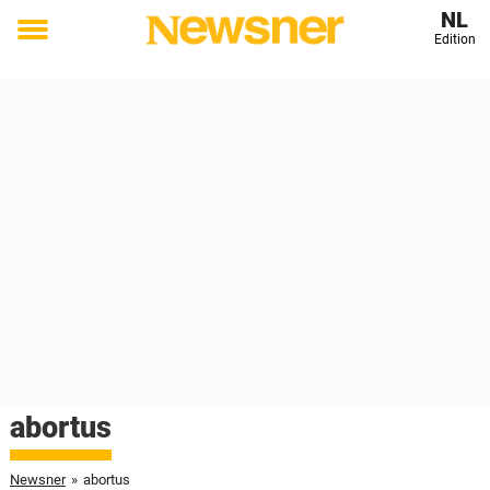
NL
Edition
Toggle
menu
abortus
Newsner
»
abortus