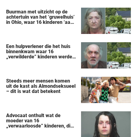
Buurman met uitzicht op de
achtertuin van het ‘gruwelhuis’
in Ohio, waar 16 kinderen ‘aan
hun lot werden overgelaten’,
vertelt alles wat hij heeft
gezien
Een hulpverlener die het huis
binnenkwam waar 16
„verwilderde” kinderen werden
gered, vertelt wat hij zag
Steeds meer mensen komen
uit de kast als Almondseksueel
– dit is wat dat betekent
Advocaat onthult wat de
moeder van 16
„verwaarloosde” kinderen, die
uit een huis in Ohio werden
gered, als eerste zei na haar