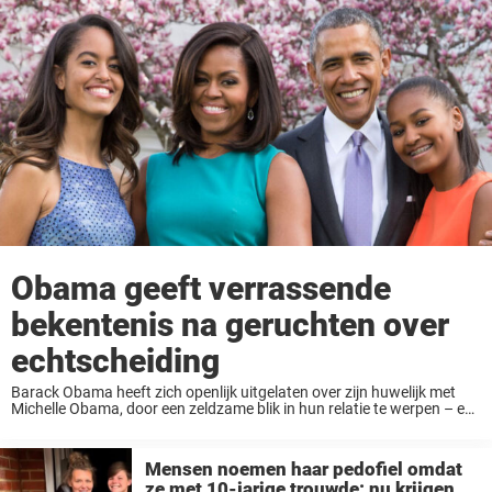
Obama geeft verrassende
bekentenis na geruchten over
echtscheiding
Barack Obama heeft zich openlijk uitgelaten over zijn huwelijk met
Michelle Obama, door een zeldzame blik in hun relatie te werpen – en
toe te geven dat hij nog steeds probeert om de verloren tijd ...
Mensen noemen haar pedofiel omdat
ze met 10-jarige trouwde: nu krijgen ze