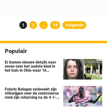
Berichten
Pagina
1
Pagina
2
…
Pagina
14
Volgende
paginering
Populair
Er komen nieuwe details naar
voren over het oudste kind in
het huis in Ohio waar 16
kinderen werden achtergelaten
om weg te kwijnen als
‘verwilderde dieren’
Folarin Balogun verbreekt zijn
stilzwijgen over de controverse
rond zijn schorsing na de 4-1-
nederlaag van de VS tegen
België op het WK