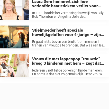
Laura Dern herinnert zich hoe
verloofde haar stiekem verliet voor
Angelina Jolie
In 1999 haalde het verrassingshuwelijk van Billy
Bob Thornton en Angelina Jolie de
krantenkoppen en velen waren verbaasd. Het
koppel had niet alleen een aanzienlijk
leeftijdsverschil van 20 jaar, maar ze hadden op
Stiefmoeder heeft speciale
dat moment ...
huwelijkgeloften voor 4-jarige – zijn
reactie is hartbrekend
Er gaat niets boven een bruiloft om mensen in
tranen van vreugde te brengen. Dat was een les
die de vierjarige Gage leerde terwijl hij worstelde
met zijn emoties. Zijn vader, sergeant Joshua
Newville van ...
Vrouw die met lappenpop “trouwde”
kreeg 3 kinderen met hem – zegt dat
leven met kinderen ingewikkeld is
Iedereen vindt liefde op verschillende manieren.
En soms is dat niet zo gemakkelijk. Deze vrouw
vond haar liefde op een geheel onconventionele
manier. Blijf lezen om meer over dit interessant
verhaal te weten te komen. ...