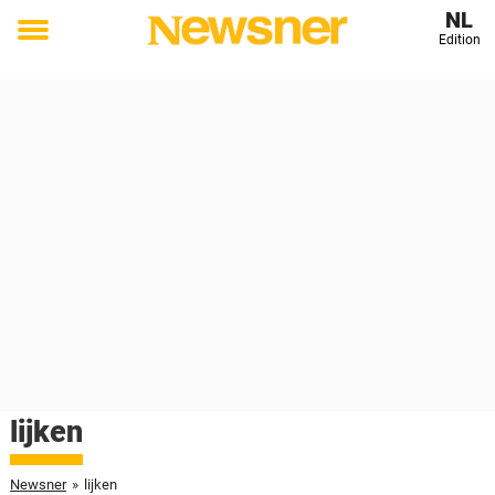
NL
Edition
Toggle
menu
lijken
Newsner
»
lijken