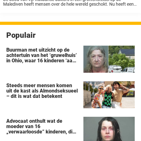
Malediven heeft mensen over de hele wereld geschokt. Nu heeft een
begrafenisondernemer uitgelegd wat er mogelijk met de lichamen van
de slachtoffers is gebeurd ...
Populair
Buurman met uitzicht op de
achtertuin van het ‘gruwelhuis’
in Ohio, waar 16 kinderen ‘aan
hun lot werden overgelaten’,
vertelt alles wat hij heeft
gezien
Steeds meer mensen komen
uit de kast als Almondseksueel
– dit is wat dat betekent
Advocaat onthult wat de
moeder van 16
„verwaarloosde” kinderen, die
uit een huis in Ohio werden