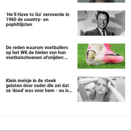
gered, als eerste zei na haar
arrestatie
‘He’ll Have to Go’ veroverde in
1960 de country- en
pophitlijsten
De reden waarom voetballers
op het WK de hielen van hun
voetbalschoenen afsnijden:
een vreemde trend
Klein meisje in de steek
gelaten door vader die zei dat
ze 'dood' was voor hem - nu is
ze een beroemde actrice