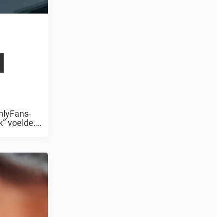
d
nlyFans-
k” voelde.