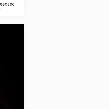
 meedeed
 ...