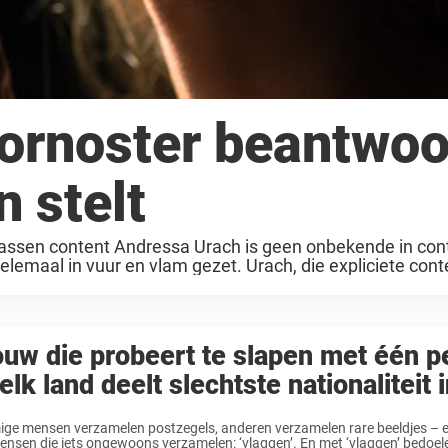
ornoster beantwoo
n stelt
wassen content Andressa Urach is geen onbekende in con
elemaal in vuur en vlam gezet. Urach, die expliciete cont
uw die probeert te slapen met één 
 elk land deelt slechtste nationaliteit 
e mensen verzamelen postzegels, anderen verzamelen rare beeldjes – en
nsen die iets ongewoons verzamelen: ‘vlaggen’. En met ‘vlaggen’ bedoele