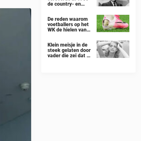
de country- en
eerste zei na haar
pophitlijsten
arrestatie
De reden waarom
voetballers op het
WK de hielen van
hun
voetbalschoenen
Klein meisje in de
afsnijden: een
steek gelaten door
vreemde trend
vader die zei dat ze
'dood' was voor
hem - nu is ze een
beroemde actrice