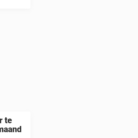
r te
 maand