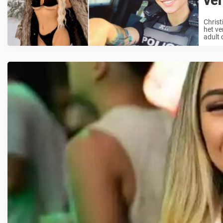
ve
Christ
het ve
adult 