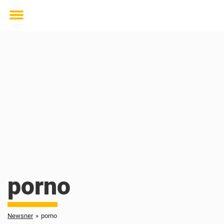
Toggle
menu
porno
Newsner
»
porno