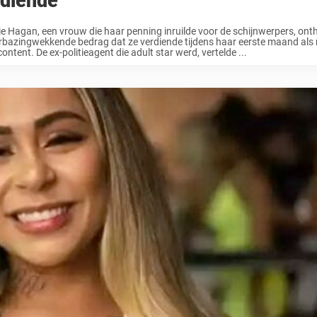
rdiende
ie Hagan, een vrouw die haar penning inruilde voor de schijnwerpers, ont
rbazingwekkende bedrag dat ze verdiende tijdens haar eerste maand als
content. De ex-politieagent die adult star werd, vertelde ...