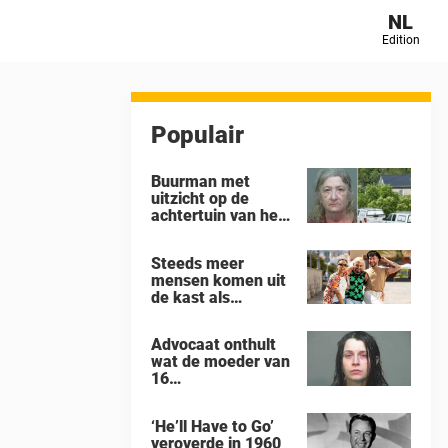
NL
Edition
Populair
Buurman met
uitzicht op de
achtertuin van het
‘gruwelhuis’ in
Ohio, waar 16
Steeds meer
kinderen ‘aan hun
mensen komen uit
lot werden
de kast als
overgelaten’,
Almondseksueel –
vertelt alles wat hij
dit is wat dat
heeft gezien
Advocaat onthult
betekent
wat de moeder van
16
„verwaarloosde”
kinderen, die uit
‘He’ll Have to Go’
een huis in Ohio
veroverde in 1960
werden gered, als