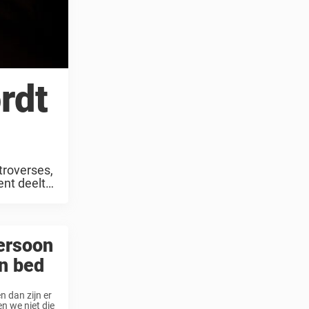
rdt
troverses,
ent deelt
persoon
in bed
 dan zijn er
n we niet die