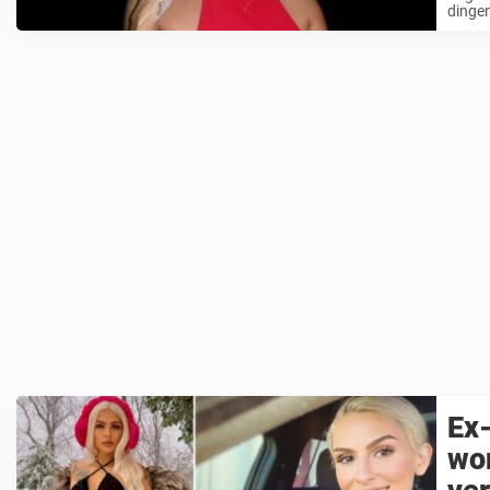
dingen
Ex-
wor