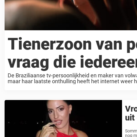
Tienerzoon van p
vraag die iederee
De Braziliaanse tv-persoonlijkheid en maker van vol
maar haar laatste onthulling heeft het internet weer h
op ...
Vro
uit
Sommig
nog me