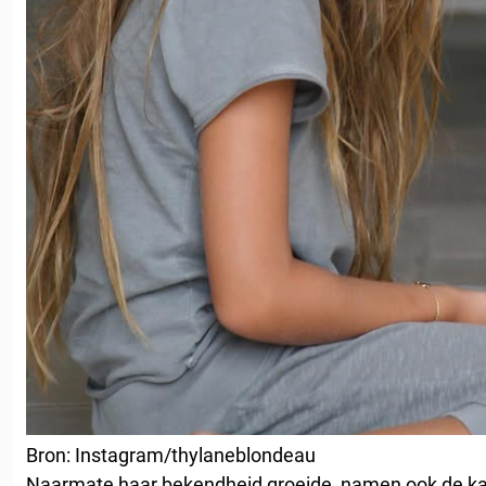
Bron: Instagram/thylaneblondeau
Naarmate haar bekendheid groeide, namen ook de ka