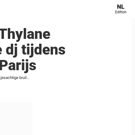
NL
Edition
 Thylane
dj tijdens
Parijs
‘Het mooiste meisje ter wereld’, Thylane Blondeau, trouwt met een Franse dj tijdens een sprookjesachtige bruiloft in Parijs