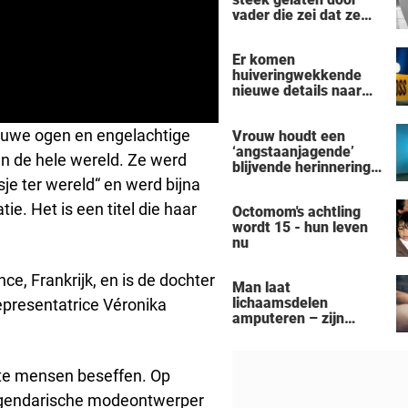
vader die zei dat ze
'dood' was voor hem -
nu is ze een beroemde
Er komen
actrice
huiveringwekkende
nieuwe details naar
voren na de
vermeende moord-
blauwe ogen en engelachtige
Vrouw houdt een
zelfmoord door een
‘angstaanjagende’
man uit Michigan op
n de hele wereld. Ze werd
blijvende herinnering
een gezin van zeven
over aan haar
je ter wereld“ en werd bijna
personen
verslaving aan de
e. Het is een titel die haar
Octomom's achtling
zonnebank
wordt 15 - hun leven
nu
ce, Frankrijk, en is de dochter
Man laat
lichaamsdelen
epresentatrice Véronika
amputeren – zijn
‘Black Alien’-
aanpassingen kosten
hem zijn baan
te mensen beseffen. Op
e legendarische modeontwerper