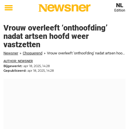
NL
Edition
Toggle
menu
Vrouw overleeft ‘onthoofding’
nadat artsen hoofd weer
vastzetten
Newsner
»
Choquerend
»
Vrouw overleeft 'onthoofding' nadat artsen hoofd weer vastzetten
AUTHOR: NEWSNER
Bijgewerkt:
apr 18, 2025, 14:28
Gepubliceerd:
apr 18, 2025, 14:28