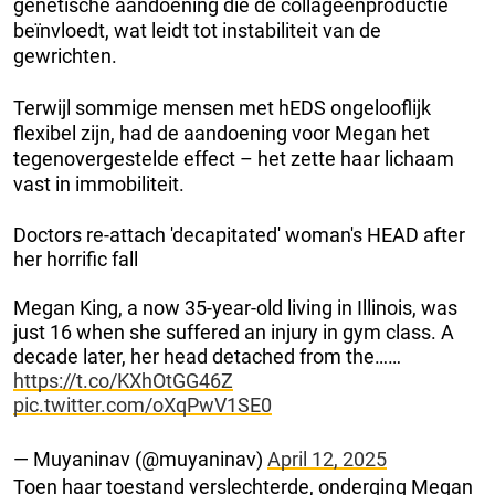
genetische aandoening die de collageenproductie
beïnvloedt, wat leidt tot instabiliteit van de
gewrichten.
Terwijl sommige mensen met hEDS ongelooflijk
flexibel zijn, had de aandoening voor Megan het
tegenovergestelde effect – het zette haar lichaam
vast in immobiliteit.
Doctors re-attach 'decapitated' woman's HEAD after
her horrific fall
Megan King, a now 35-year-old living in Illinois, was
just 16 when she suffered an injury in gym class. A
decade later, her head detached from the……
https://t.co/KXhOtGG46Z
pic.twitter.com/oXqPwV1SE0
— Muyaninav (@muyaninav)
April 12, 2025
Toen haar toestand verslechterde, onderging Megan