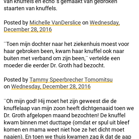
van knuffels en echo´s gemaakt van gebroken
staarten van knuffels.
Posted by
Michelle VanDerslice
on
Wednesday,
December 28, 2016
¨Toen mijn dochter naar het ziekenhuis moest voor
haar gebroken been, kwam haar knuffel ook naar
buiten met verband om zijn been,¨ vertelde een
moeder die eerder Dr. Groth had bezocht.
Posted by
Tammy Speerbrecher Tomomitsu
on
Wednesday, December 28, 2016
¨Oh mijn god! Hij moet het zijn geweest die de
knuffelaap van mijn zoon heeft dichtgenaaid toen we
Dr. Groth afgelopen maand bezochten! De knuffel
kwam binnen met ducttape (omdat er spul uit bleef
komen en mama weet niet hoe ze het dicht moet
naaien). En toen we thuis kwamen zag ik dat de aap