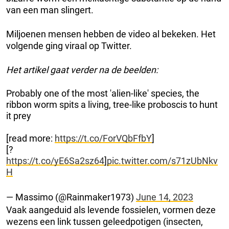
van een man slingert.
Miljoenen mensen hebben de video al bekeken. Het
volgende ging viraal op Twitter.
Het artikel gaat verder na de beelden:
Probably one of the most 'alien-like' species, the
ribbon worm spits a living, tree-like proboscis to hunt
it prey
[read more:
https://t.co/ForVQbFfbY
]
[?
https://t.co/yE6Sa2sz64
]
pic.twitter.com/s71zUbNkv
H
— Massimo (@Rainmaker1973)
June 14, 2023
Vaak aangeduid als levende fossielen, vormen deze
wezens een link tussen geleedpotigen (insecten,