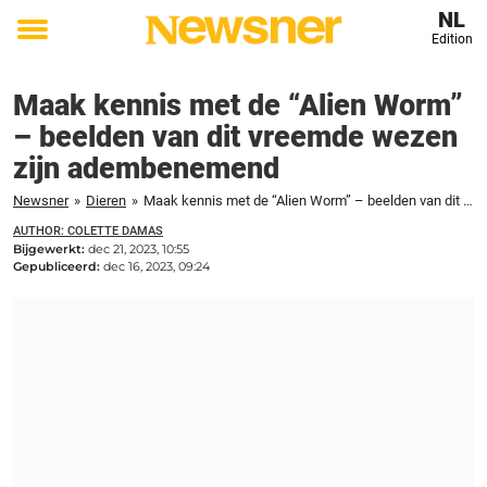
NL
Edition
Toggle
menu
Maak kennis met de “Alien Worm”
– beelden van dit vreemde wezen
zijn adembenemend
Newsner
»
Dieren
»
Maak kennis met de “Alien Worm” – beelden van dit vreemde wezen zijn adembenemend
AUTHOR: COLETTE DAMAS
Bijgewerkt:
dec 21, 2023, 10:55
Gepubliceerd:
dec 16, 2023, 09:24