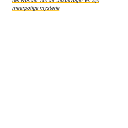
het wonder van de ‘Jezusvogel’ en zijn
meerpotige mysterie