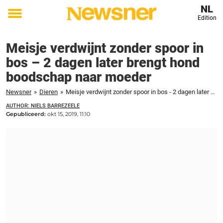
NL
Edition
Toggle
menu
Meisje verdwijnt zonder spoor in
bos – 2 dagen later brengt hond
boodschap naar moeder
Newsner
»
Dieren
»
Meisje verdwijnt zonder spoor in bos - 2 dagen later brengt hond boodschap naar moeder
AUTHOR: NIELS BARREZEELE
Gepubliceerd:
okt 15, 2019, 11:10