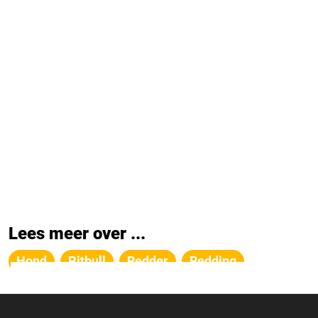
Lees meer over ...
Hond
Pitbull
Redder
Redding