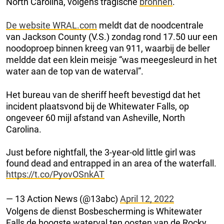
North Carolina, volgens tragische
bronnen
.
De website WRAL.com
meldt dat de noodcentrale
van Jackson County (V.S.) zondag rond 17.50 uur een
noodoproep binnen kreeg van 911, waarbij de beller
meldde dat een klein meisje “was meegesleurd in het
water aan de top van de waterval”.
Het bureau van de sheriff heeft bevestigd dat het
incident plaatsvond bij de Whitewater Falls, op
ongeveer 60 mijl afstand van Asheville, North
Carolina.
Just before nightfall, the 3-year-old little girl was
found dead and entrapped in an area of the waterfall.
https://t.co/PyovOSnkAT
— 13 Action News (@13abc)
April 12, 2022
Volgens de dienst Bosbescherming is Whitewater
Falls de hoogste waterval ten oosten van de Rocky