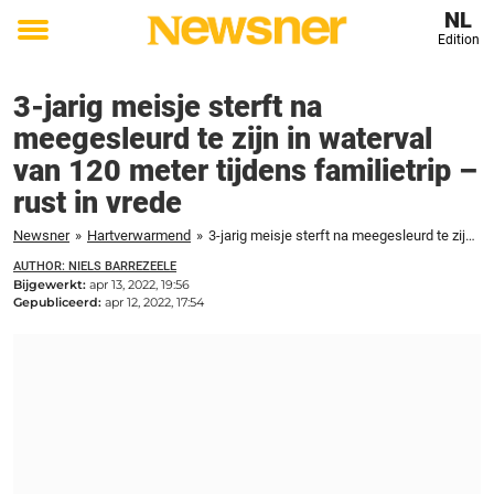
NL
Edition
Toggle
menu
3-jarig meisje sterft na
meegesleurd te zijn in waterval
van 120 meter tijdens familietrip –
rust in vrede
Newsner
»
Hartverwarmend
»
3-jarig meisje sterft na meegesleurd te zijn in waterval van 120 meter tijdens familietrip - rust in vrede
AUTHOR: NIELS BARREZEELE
Bijgewerkt:
apr 13, 2022, 19:56
Gepubliceerd:
apr 12, 2022, 17:54