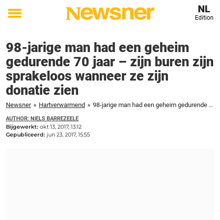
NL
Edition
Toggle
menu
98-jarige man had een geheim
gedurende 70 jaar – zijn buren zijn
sprakeloos wanneer ze zijn
donatie zien
Newsner
»
Hartverwarmend
»
98-jarige man had een geheim gedurende 70 jaar - zijn buren zijn sprakeloos wanneer ze zijn donatie zien
AUTHOR: NIELS BARREZEELE
Bijgewerkt:
okt 13, 2017, 13:12
Gepubliceerd:
jun 23, 2017, 15:55