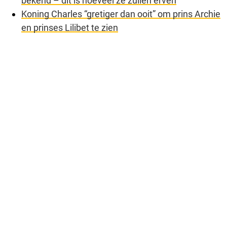
bekend – dit is hoeveel ze zullen erven
Koning Charles “gretiger dan ooit” om prins Archie
en prinses Lilibet te zien