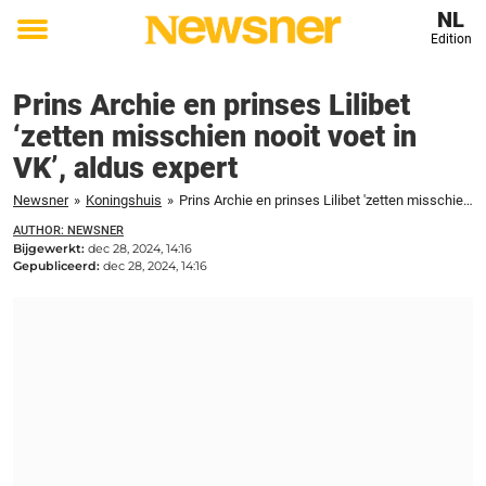
NL
Edition
Toggle
menu
Prins Archie en prinses Lilibet
‘zetten misschien nooit voet in
VK’, aldus expert
Newsner
»
Koningshuis
»
Prins Archie en prinses Lilibet 'zetten misschien nooit voet in VK', aldus expert
AUTHOR: NEWSNER
Bijgewerkt:
dec 28, 2024, 14:16
Gepubliceerd:
dec 28, 2024, 14:16