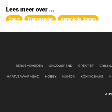
Lees meer over ...
Sport
Transgender
Verenigde Staten
BEROEMDHEDEN
CHOQUEREND
CREATIEF
CRIMINA
HARTVERWARMEND
HOBBY
HUMOR
KONINGSHUIS
M
ADV