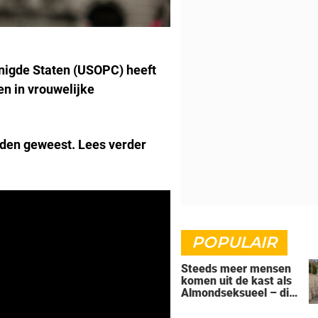
nigde Staten (USOPC) heeft
n in vrouwelijke
den geweest. Lees verder
POPULAIR
Steeds meer mensen
komen uit de kast als
Almondseksueel – dit
is wat dat betekent