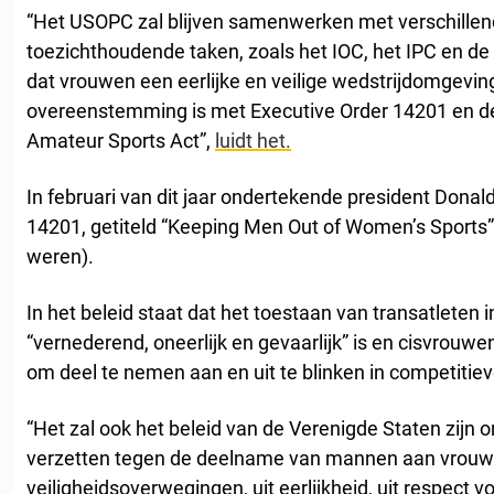
“Het USOPC zal blijven samenwerken met verschill
toezichthoudende taken, zoals het IOC, het IPC en de
dat vrouwen een eerlijke en veilige wedstrijdomgevin
overeenstemming is met Executive Order 14201 en d
Amateur Sports Act”,
luidt het.
In februari van dit jaar ondertekende president Dona
14201, getiteld “Keeping Men Out of Women’s Sports
weren).
In het beleid staat dat het toestaan van transatleten
“vernederend, oneerlijk en gevaarlijk” is en cisvrouwe
om deel te nemen aan en uit te blinken in competitiev
“Het zal ook het beleid van de Verenigde Staten zijn o
verzetten tegen de deelname van mannen aan vrouwe
veiligheidsoverwegingen, uit eerlijkheid, uit respect v