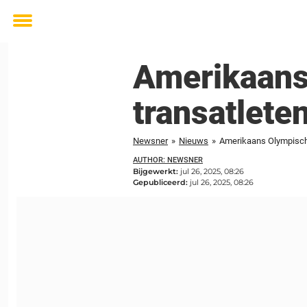
Toggle
menu
Amerikaans
transatlete
Newsner
»
Nieuws
»
Amerikaans Olympisch 
AUTHOR: NEWSNER
Bijgewerkt:
jul 26, 2025, 08:26
Gepubliceerd:
jul 26, 2025, 08:26