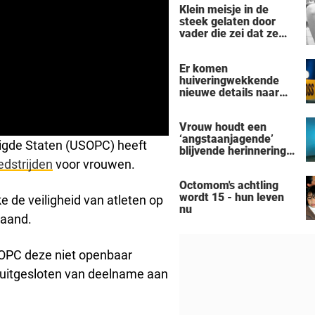
Klein meisje in de
steek gelaten door
vader die zei dat ze
'dood' was voor hem -
nu is ze een beroemde
Er komen
actrice
huiveringwekkende
nieuwe details naar
voren na de
vermeende moord-
Vrouw houdt een
zelfmoord door een
‘angstaanjagende’
man uit Michigan op
igde Staten (USOPC) heeft
blijvende herinnering
een gezin van zeven
over aan haar
dstrijden
voor vrouwen.
personen
verslaving aan de
Octomom's achtling
zonnebank
wordt 15 - hun leven
 de veiligheid van atleten op
nu
maand.
SOPC deze niet openbaar
uitgesloten van deelname aan