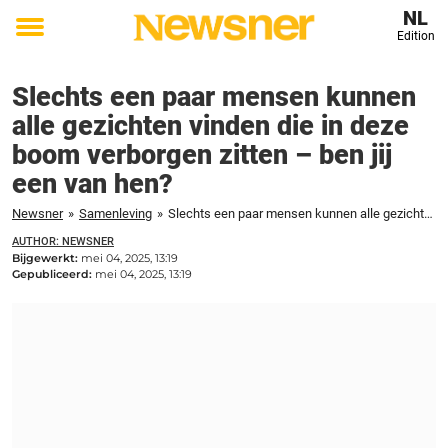
NL
Edition
Toggle
menu
Slechts een paar mensen kunnen
alle gezichten vinden die in deze
boom verborgen zitten – ben jij
een van hen?
Newsner
»
Samenleving
»
Slechts een paar mensen kunnen alle gezichten vinden die in deze boom verborgen zitten - ben jij een van hen?
AUTHOR: NEWSNER
Bijgewerkt:
mei 04, 2025, 13:19
Gepubliceerd:
mei 04, 2025, 13:19