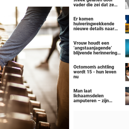
vader die zei dat ze
'dood' was voor hem -
nu is ze een beroemde
Er komen
actrice
huiveringwekkende
nieuwe details naar
voren na de
vermeende moord-
Vrouw houdt een
zelfmoord door een
‘angstaanjagende’
man uit Michigan op
blijvende herinnering
een gezin van zeven
over aan haar
personen
verslaving aan de
Octomom's achtling
zonnebank
wordt 15 - hun leven
nu
Man laat
lichaamsdelen
amputeren – zijn
‘Black Alien’-
aanpassingen kosten
hem zijn baan