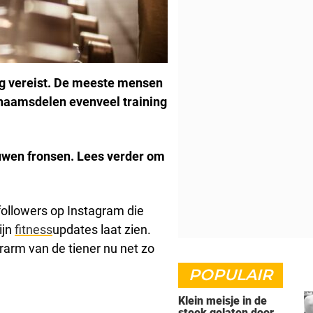
ing vereist. De meeste mensen
ichaamsdelen evenveel training
uwen fronsen. Lees verder om
ollowers op Instagram die
ijn
fitness
updates laat zien.
arm van de tiener nu net zo
POPULAIR
Klein meisje in de
steek gelaten door