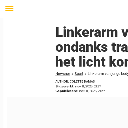
Toggle
menu
Linkerarm v
ondanks tra
het licht k
Newsner
»
Sport
»
Linkerarm van jonge bodyb
AUTHOR: COLETTE DAMAS
Bijgewerkt:
nov 11, 2023, 21:37
Gepubliceerd:
nov 11, 2023, 21:37