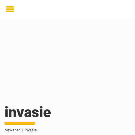
Toggle
menu
invasie
Newsner
»
invasie