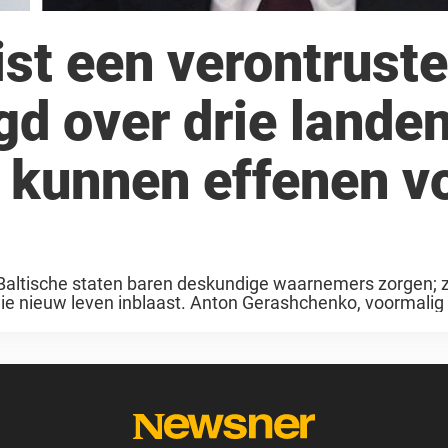
ist een verontrust
gd over drie lande
g kunnen effenen v
Baltische staten baren deskundige waarnemers zorgen; zi
ie nieuw leven inblaast. Anton Gerashchenko, voormalig