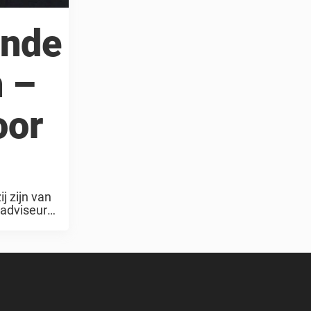
ende
n –
oor
j zijn van
 adviseur