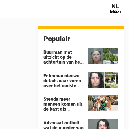
NL
Edition
Populair
Buurman met
uitzicht op de
achtertuin van het
‘gruwelhuis’ in
Ohio, waar 16
Er komen nieuwe
kinderen ‘aan hun
details naar voren
lot werden
over het oudste
overgelaten’,
kind in het huis in
vertelt alles wat hij
Ohio waar 16
heeft gezien
Steeds meer
kinderen werden
mensen komen uit
achtergelaten om
de kast als
weg te kwijnen als
Almondseksueel –
‘verwilderde
dit is wat dat
dieren’
Advocaat onthult
betekent
wat de moeder van