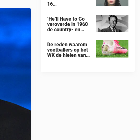
16
„verwaarloosde”
kinderen, die uit
‘He’ll Have to Go’
een huis in Ohio
veroverde in 1960
werden gered, als
de country- en
eerste zei na haar
pophitlijsten
arrestatie
De reden waarom
voetballers op het
WK de hielen van
hun
voetbalschoenen
afsnijden: een
vreemde trend