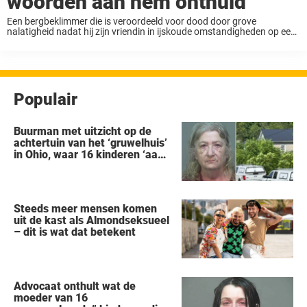
woorden aan hem onthuld
Een bergbeklimmer die is veroordeeld voor dood door grove
nalatigheid nadat hij zijn vriendin in ijskoude omstandigheden op een
berg aan haar lot had overgelaten, heeft onthuld wat de laatste
woorden waren die zij tegen ...
Populair
Buurman met uitzicht op de
achtertuin van het ‘gruwelhuis’
in Ohio, waar 16 kinderen ‘aan
hun lot werden overgelaten’,
vertelt alles wat hij heeft
gezien
Steeds meer mensen komen
uit de kast als Almondseksueel
– dit is wat dat betekent
Advocaat onthult wat de
moeder van 16