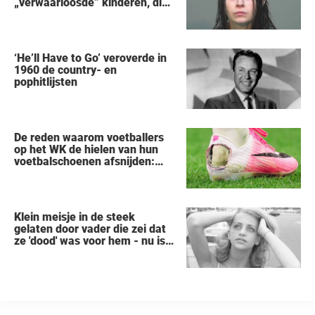
„verwaarloosde” kinderen, die
uit een huis in Ohio werden
gered, als eerste zei na haar
arrestatie
‘He’ll Have to Go’ veroverde in
1960 de country- en
pophitlijsten
De reden waarom voetballers
op het WK de hielen van hun
voetbalschoenen afsnijden:
een vreemde trend
Klein meisje in de steek
gelaten door vader die zei dat
ze 'dood' was voor hem - nu is
ze een beroemde actrice