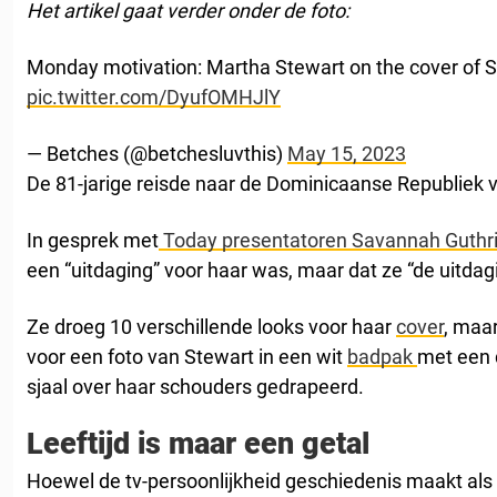
Het artikel gaat verder onder de foto:
Monday motivation: Martha Stewart on the cover of Sp
pic.twitter.com/DyufOMHJlY
— Betches (@betchesluvthis)
May 15, 2023
De 81-jarige reisde naar de Dominicaanse Republiek v
In gesprek met
Today presentatoren Savannah Guthr
een “uitdaging” voor haar was, maar dat ze “de uitdag
Ze droeg 10 verschillende looks voor haar
cover
, maar
voor een foto van Stewart in een wit
badpak
met een 
sjaal over haar schouders gedrapeerd.
Leeftijd is maar een getal
Hoewel de tv-persoonlijkheid geschiedenis maakt als