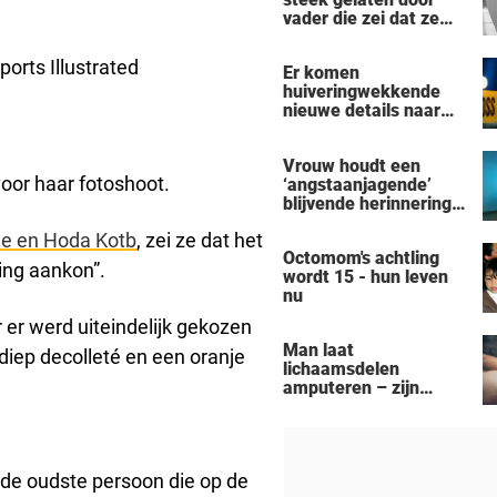
vader die zei dat ze
'dood' was voor hem -
nu is ze een beroemde
orts Illustrated
Er komen
actrice
huiveringwekkende
nieuwe details naar
voren na de
vermeende moord-
Vrouw houdt een
zelfmoord door een
oor haar fotoshoot.
‘angstaanjagende’
man uit Michigan op
blijvende herinnering
een gezin van zeven
over aan haar
personen
ie en Hoda Kotb
, zei ze dat het
verslaving aan de
Octomom's achtling
zonnebank
ing aankon”.
wordt 15 - hun leven
nu
 er werd uiteindelijk gekozen
Man laat
diep decolleté en een oranje
lichaamsdelen
amputeren – zijn
‘Black Alien’-
aanpassingen kosten
hem zijn baan
 de oudste persoon die op de