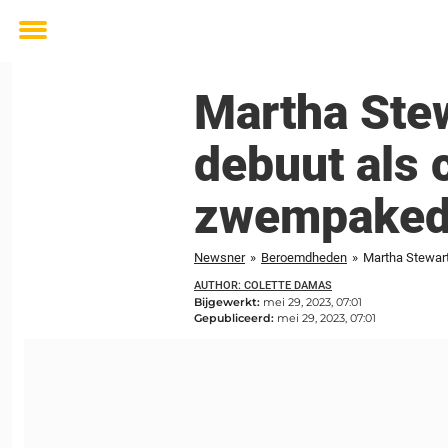
Toggle
menu
Martha Stew
debuut als c
zwempakedi
Newsner
»
Beroemdheden
»
Martha Stewart,
AUTHOR: COLETTE DAMAS
Bijgewerkt:
mei 29, 2023, 07:01
Gepubliceerd:
mei 29, 2023, 07:01