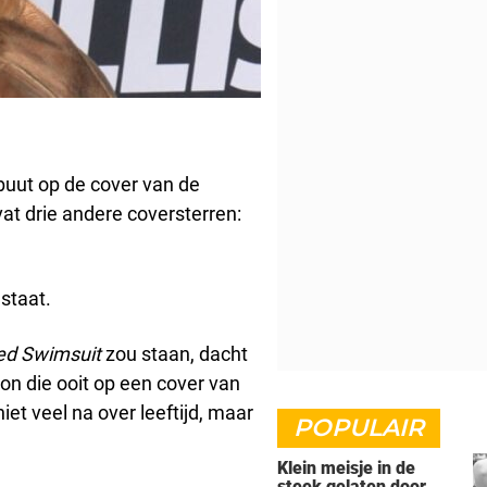
buut op de cover van de
t drie andere coversterren:
staat.
ted Swimsuit
zou staan, dacht
oon die ooit op een cover van
niet veel na over leeftijd, maar
POPULAIR
Klein meisje in de
steek gelaten door