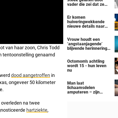
vader die zei dat ze
'dood' was voor hem -
nu is ze een beroemde
Er komen
actrice
huiveringwekkende
nieuwe details naar
voren na de
vermeende moord-
Vrouw houdt een
zelfmoord door een
‘angstaanjagende’
man uit Michigan op
hot van haar zoon, Chris Todd
blijvende herinnering
een gezin van zeven
over aan haar
personen
en tentoonstelling genaamd
verslaving aan de
Octomom's achtling
zonnebank
wordt 15 - hun leven
nu
n werd
dood aangetroffen
in
exas, ongeveer 50 kilometer
Man laat
lichaamsdelen
e.
amputeren – zijn
‘Black Alien’-
aanpassingen kosten
as overleden na twee
hem zijn baan
agnosticeerde
hartziekte
,