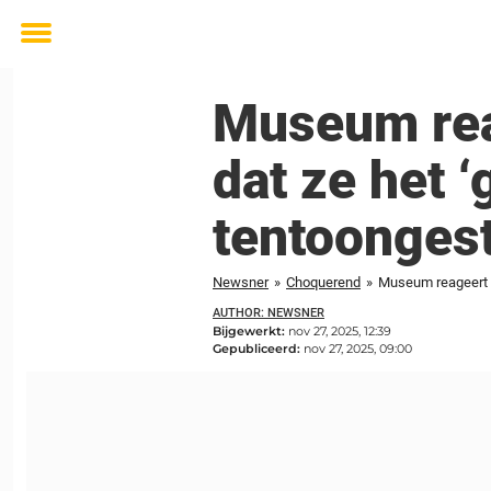
Toggle
menu
Museum rea
dat ze het 
tentoonges
Newsner
»
Choquerend
»
Museum reageert n
AUTHOR: NEWSNER
Bijgewerkt:
nov 27, 2025, 12:39
Gepubliceerd:
nov 27, 2025, 09:00