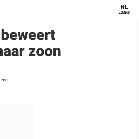
NL
Edition
 beweert
 haar zoon
d zag