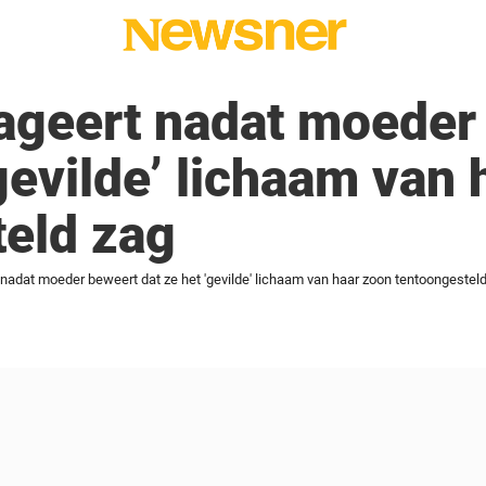
geert nadat moeder
‘gevilde’ lichaam van
teld zag
adat moeder beweert dat ze het 'gevilde' lichaam van haar zoon tentoongestel