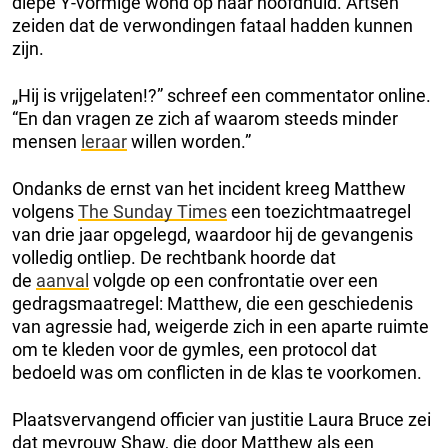
diepe Y-vormige wond op haar hoofdhuid. Artsen
zeiden dat de verwondingen fataal hadden kunnen
zijn.
„Hij is vrijgelaten!?” schreef een commentator online.
“En dan vragen ze zich af waarom steeds minder
mensen
leraar
willen worden.”
Ondanks de ernst van het incident kreeg Matthew
volgens
The Sunday Times
een toezichtmaatregel
van drie jaar opgelegd, waardoor hij de gevangenis
volledig ontliep. De rechtbank hoorde dat
de
aanval
volgde op een confrontatie over een
gedragsmaatregel: Matthew, die een geschiedenis
van agressie had, weigerde zich in een aparte ruimte
om te kleden voor de gymles, een protocol dat
bedoeld was om conflicten in de klas te voorkomen.
Plaatsvervangend officier van justitie Laura Bruce zei
dat mevrouw Shaw, die door Matthew als een