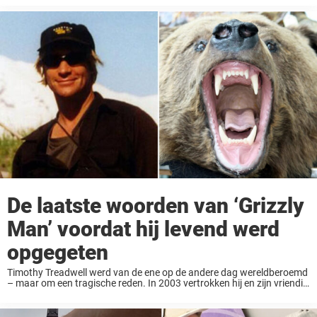
slingerde. De angstaanjagende ontmoeting vond vrijdag plaats ...
De laatste woorden van ‘Grizzly
Man’ voordat hij levend werd
opgegeten
Timothy Treadwell werd van de ene op de andere dag wereldberoemd
– maar om een tragische reden. In 2003 vertrokken hij en zijn vriendin
Amie Huguenard naar het Katmai National Park in Alaska. Wat
bedoeld ...