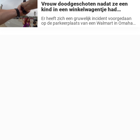
Vrouw doodgeschoten nadat ze een
kind in een winkelwagentje had
benaderd en hem met een mes had
Er heeft zich een gruwelijk incident voorgedaan
aangevallen
op de parkeerplaats van een Walmart in Omaha,
Nebraska. Een vrouw had een kind ontvoerd en
toen de politie arriveerde, viel ze de agenten aan
met een groot ...