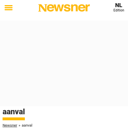
NL
Edition
Toggle
menu
aanval
Newsner
»
aanval