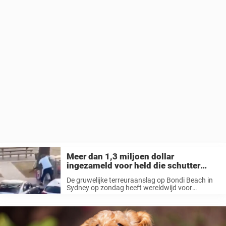
Meer dan 1,3 miljoen dollar
ingezameld voor held die schutter
tackelde tijdens terreuraanslag op
De gruwelijke terreuraanslag op Bondi Beach in
Bondi Beach
Sydney op zondag heeft wereldwijd voor
opschudding gezorgd. Tegelijkertijd is de
aandacht ook uitgegaan naar een ongelooflijke
held: Ahmed al Ahmed. In 2019 geïnterviewd
door veiligheidsdiensten Ten minste ...