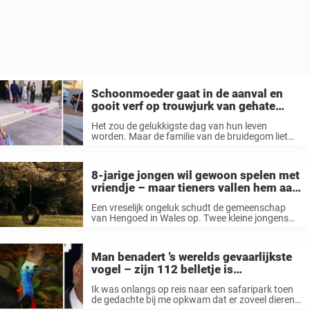
Schoonmoeder gaat in de aanval en
gooit verf op trouwjurk van gehate
schoondochter
Het zou de gelukkigste dag van hun leven
worden. Maar de familie van de bruidegom liet
dat niet gebeuren. Midden in de bruiloft vielen ze
de bruid aan. De daders waren ingehuurd door
niemand minder dan ...
8-jarige jongen wil gewoon spelen met
vriendje – maar tieners vallen hem aan
op gruwelijke wijze
Een vreselijk ongeluk schudt de gemeenschap
van Hengoed in Wales op. Twee kleine jongens
raakten ernstig gewond in een park toen een
bende jongeren hen passeerde.
WAARSCHUWING VOOR HEFTIGE BEELDEN,
Man benadert ’s werelds gevaarlijkste
VERDER IN ARTIKEL. De achtjarige ...
vogel – zijn 112 belletje is
ijzingwekkend
Ik was onlangs op reis naar een safaripark toen
de gedachte bij me opkwam dat er zoveel dieren