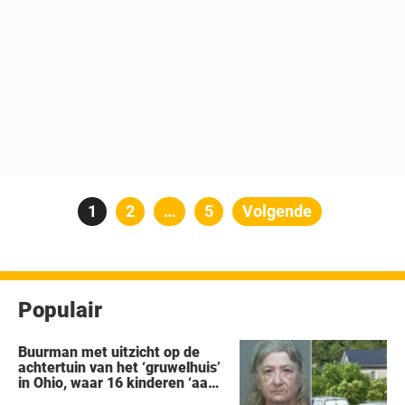
Berichten
Pagina
1
Pagina
2
…
Pagina
5
Volgende
paginering
Populair
Buurman met uitzicht op de
achtertuin van het ‘gruwelhuis’
in Ohio, waar 16 kinderen ‘aan
hun lot werden overgelaten’,