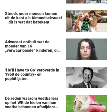
vertelt alles wat hij heeft
gezien
Steeds meer mensen komen
uit de kast als Almondseksueel
– dit is wat dat betekent
Advocaat onthult wat de
moeder van 16
„verwaarloosde” kinderen, die
uit een huis in Ohio werden
gered, als eerste zei na haar
arrestatie
‘He’ll Have to Go’ veroverde in
1960 de country- en
pophitlijsten
De reden waarom voetballers
op het WK de hielen van hun
voetbalschoenen afsnijden:
een vreemde trend