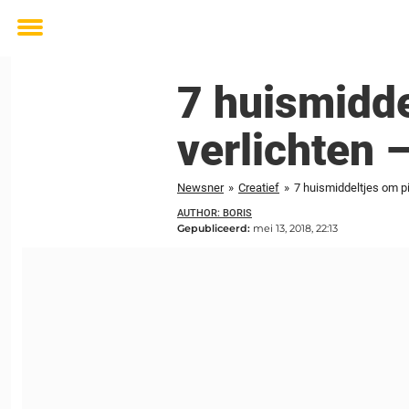
Toggle
menu
7 huismidde
verlichten 
Newsner
»
Creatief
»
7 huismiddeltjes om pi
AUTHOR: BORIS
Gepubliceerd:
mei 13, 2018, 22:13