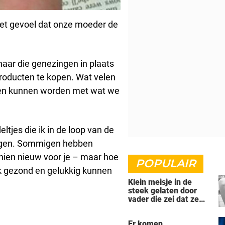
et gevoel dat onze moeder de
naar die genezingen in plaats
roducten te kopen. Wat velen
nezen kunnen worden met wat we
ltjes die ik in de loop van de
vergen. Sommigen hebben
hien nieuw voor je – maar hoe
POPULAIR
ok gezond en gelukkig kunnen
Klein meisje in de
steek gelaten door
vader die zei dat ze
'dood' was voor hem -
nu is ze een beroemde
Er komen
actrice