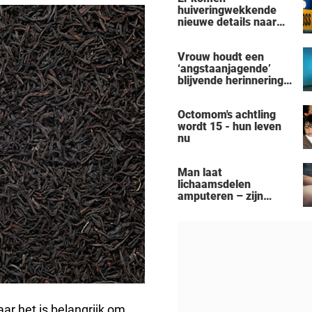
huiveringwekkende
nieuwe details naar
voren na de
vermeende moord-
Vrouw houdt een
zelfmoord door een
‘angstaanjagende’
man uit Michigan op
blijvende herinnering
een gezin van zeven
over aan haar
personen
verslaving aan de
Octomom's achtling
zonnebank
wordt 15 - hun leven
nu
Man laat
lichaamsdelen
amputeren – zijn
‘Black Alien’-
aanpassingen kosten
hem zijn baan
ar het is belangrijk om