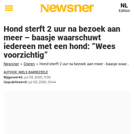
NL
Edition
Toggle
menu
Hond sterft 2 uur na bezoek aan
meer – baasje waarschuwt
iedereen met een hond: “Wees
voorzichtig”
Newsner
»
Dieren
»
Hond sterft 2 uur na bezoek aan meer - baasje waarschuwt iedereen met een hond: "Wees voorzichtig"
AUTHOR: NIELS BARREZEELE
Bijgewerkt:
jul 03, 2020, 11:05
Gepubliceerd:
jul 03, 2020, 10:44