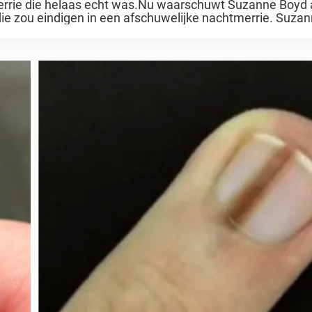
errie die helaas echt was.Nu waarschuwt Suzanne Boyd
ie zou eindigen in een afschuwelijke nachtmerrie. Suzann