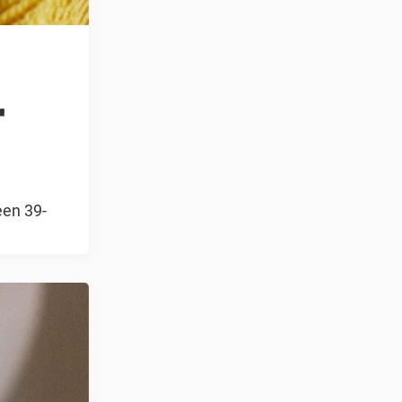
r
een 39-