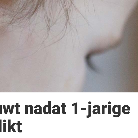
t nadat 1-jarige
likt