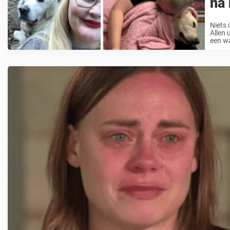
na 
Niets 
Allen 
een w