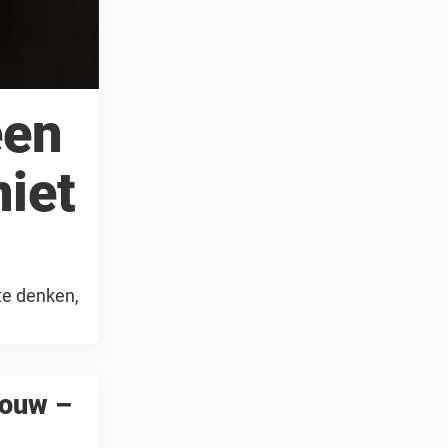
een
niet
 te denken,
rouw –