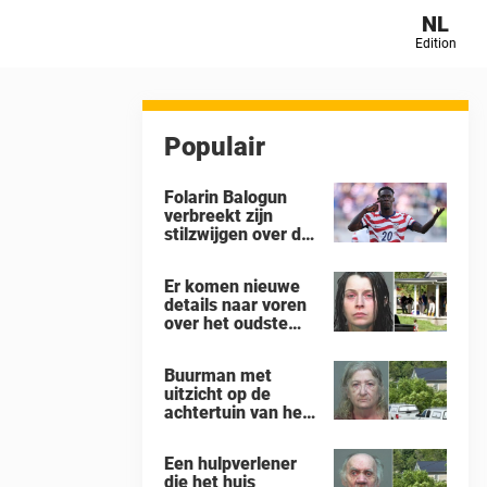
NL
Edition
Populair
Folarin Balogun
verbreekt zijn
stilzwijgen over de
controverse rond
zijn schorsing na
Er komen nieuwe
de 4-1-nederlaag
details naar voren
van de VS tegen
over het oudste
België op het WK
kind in het huis in
Ohio waar 16
Buurman met
kinderen werden
uitzicht op de
achtergelaten om
achtertuin van het
weg te kwijnen als
‘gruwelhuis’ in
‘verwilderde
Ohio, waar 16
dieren’
Een hulpverlener
kinderen ‘aan hun
die het huis
lot werden