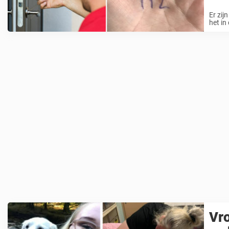
Er zij
het in
Vro