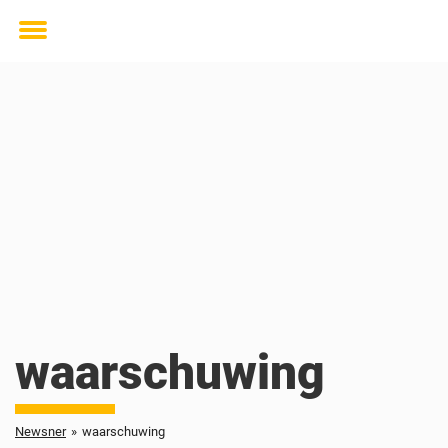
Toggle
menu
waarschuwing
Newsner
»
waarschuwing