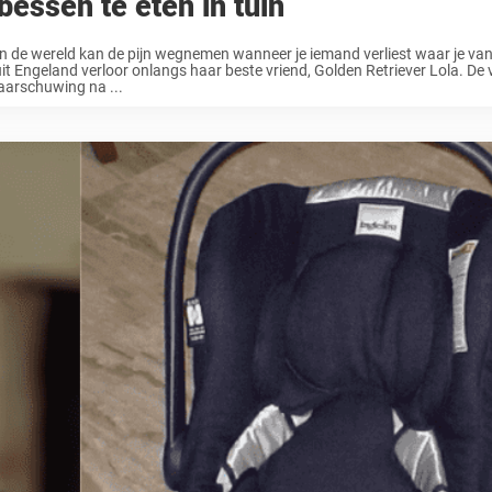
bessen te eten in tuin
in de wereld kan de pijn wegnemen wanneer je iemand verliest waar je va
uit Engeland verloor onlangs haar beste vriend, Golden Retriever Lola. De 
aarschuwing na ...