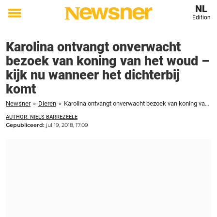
NL
Edition
Toggle
menu
Karolina ontvangt onverwacht
bezoek van koning van het woud –
kijk nu wanneer het dichterbij
komt
Newsner
»
Dieren
»
Karolina ontvangt onverwacht bezoek van koning van het woud - kijk nu wanneer het dichterbij komt
AUTHOR: NIELS BARREZEELE
Gepubliceerd:
jul 19, 2018, 17:09