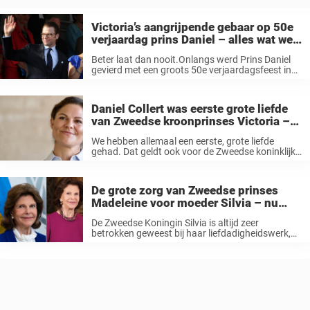
Victoria’s aangrijpende gebaar op 50e
verjaardag prins Daniel – alles wat we
weten
Beter laat dan nooit.Onlangs werd Prins Daniel
gevierd met een groots 50e verjaardagsfeest in
het kasteel. Prins Daniel werd half september al
50 jaar. Het was immers een historische en
eigenlijk enigszins onwaarschijnlijke datumclash
Daniel Collert was eerste grote liefde
die ...
van Zweedse kroonprinses Victoria –
zo ziet hij er nu uit
We hebben allemaal een eerste, grote liefde
gehad. Dat geldt ook voor de Zweedse koninklijke
familie. In het geval van kroonprinses Victoria
was zijn naam Daniel Collet. Victoria en Daniel
waren tussen 1993 en 2002 ...
De grote zorg van Zweedse prinses
Madeleine voor moeder Silvia – nu
komt alles aan het licht
De Zweedse Koningin Silvia is altijd zeer
betrokken geweest bij haar liefdadigheidswerk,
iets waar haar dochter Madeleine ook bij
betrokken is en haar moeder altijd heeft
gesteund. Maar nu maakt de prinses zich zorgen
om ...