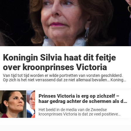
Koningin Silvia haat dit feitje
over kroonprinses Victoria
Van tijd tot tijd worden er wilde portretten van vorsten geschilderd.
Op zich is het niet verrassend dat ze niet allemaal bevallen… Koning
Kaarle Kustaa onthulde onlangs een portret dat zijn vrouw niet beviel.
Het ...
Prinses Victoria is erg op zichzelf –
haar gedrag achter de schermen als de
camera’s uitstaan
Het beeld in de media van de Zweedse
kroonprinses Victoria is dat ze veel positieve
eigenschappen heeft, maar lang niet iedereen
weet hoe ze privé is. Hieronder lees je hoe Victoria
is achter de schermen, ...