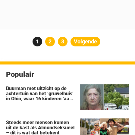
Berichten
Pagina
1
Pagina
2
Pagina
3
Volgende
paginering
Populair
Buurman met uitzicht op de
achtertuin van het ‘gruwelhuis’
in Ohio, waar 16 kinderen ‘aan
hun lot werden overgelaten’,
vertelt alles wat hij heeft
gezien
Steeds meer mensen komen
uit de kast als Almondseksueel
– dit is wat dat betekent