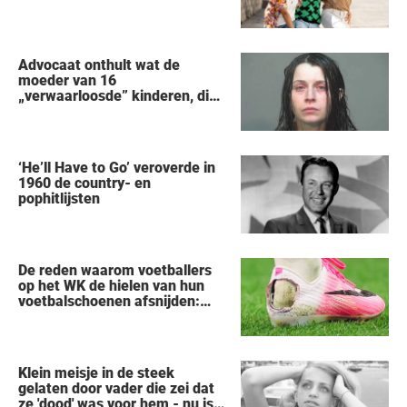
Advocaat onthult wat de
moeder van 16
„verwaarloosde” kinderen, die
uit een huis in Ohio werden
gered, als eerste zei na haar
arrestatie
‘He’ll Have to Go’ veroverde in
1960 de country- en
pophitlijsten
De reden waarom voetballers
op het WK de hielen van hun
voetbalschoenen afsnijden:
een vreemde trend
Klein meisje in de steek
gelaten door vader die zei dat
ze 'dood' was voor hem - nu is