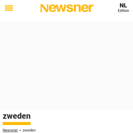
NL
Edition
Toggle
menu
zweden
Newsner
»
zweden