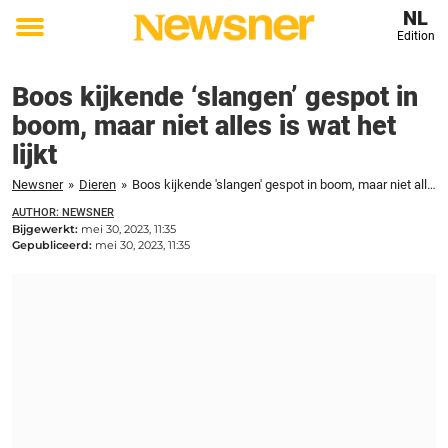
NL
Edition
Toggle
menu
Boos kijkende ‘slangen’ gespot in
boom, maar niet alles is wat het
lijkt
Newsner
»
Dieren
»
Boos kijkende 'slangen' gespot in boom, maar niet alles is wat het lijkt
AUTHOR: NEWSNER
Bijgewerkt:
mei 30, 2023, 11:35
Gepubliceerd:
mei 30, 2023, 11:35