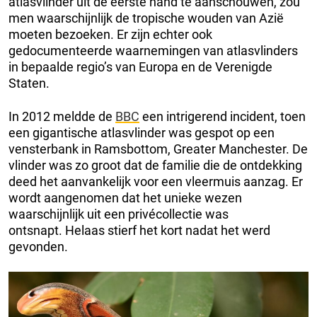
atlasvlinder uit de eerste hand te aanschouwen, zou
men waarschijnlijk de tropische wouden van Azië
moeten bezoeken. Er zijn echter ook
gedocumenteerde waarnemingen van atlasvlinders
in bepaalde regio’s van Europa en de Verenigde
Staten.
In 2012 meldde de
BBC
een intrigerend incident, toen
een gigantische atlasvlinder was gespot op een
vensterbank in Ramsbottom, Greater Manchester. De
vlinder was zo groot dat de familie die de ontdekking
deed het aanvankelijk voor een vleermuis aanzag. Er
wordt aangenomen dat het unieke wezen
waarschijnlijk uit een privécollectie was
ontsnapt. Helaas stierf het kort nadat het werd
gevonden.