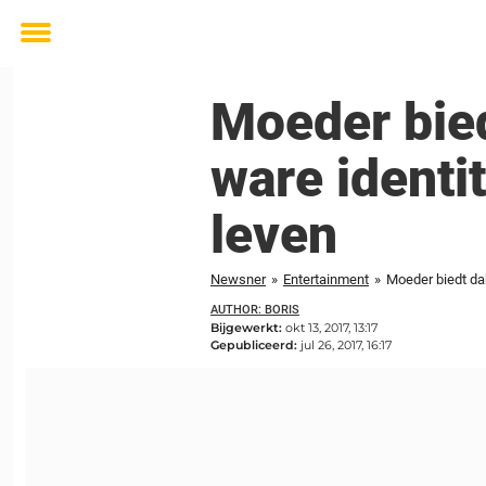
Toggle
menu
Moeder bied
ware identit
leven
Newsner
»
Entertainment
»
Moeder biedt dak
AUTHOR: BORIS
Bijgewerkt:
okt 13, 2017, 13:17
Gepubliceerd:
jul 26, 2017, 16:17