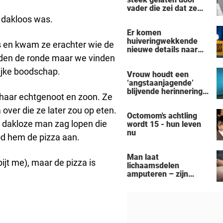
vader die zei dat ze
'dood' was voor hem -
t dakloos was.
nu is ze een beroemde
Er komen
actrice
huiveringwekkende
ws en kwam ze erachter wie de
nieuwe details naar
leden de ronde maar we vinden
voren na de
vermeende moord-
ijke boodschap.
Vrouw houdt een
zelfmoord door een
‘angstaanjagende’
man uit Michigan op
blijvende herinnering
een gezin van zeven
haar echtgenoot en zoon. Ze
over aan haar
personen
verslaving aan de
over die ze later zou op eten.
Octomom's achtling
zonnebank
 dakloze man zag lopen die
wordt 15 - hun leven
nu
od hem de pizza aan.
Man laat
pijt me), maar de pizza is
lichaamsdelen
amputeren – zijn
‘Black Alien’-
aanpassingen kosten
hem zijn baan