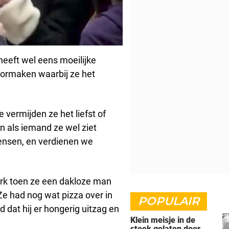
heeft wel eens moeilijke
doormaken waarbij ze het
 vermijden ze het liefst of
n als iemand ze wel ziet
mensen, en verdienen we
rk toen ze een dakloze man
 Ze had nog wat pizza over in
POPULAIR
 dat hij er hongerig uitzag en
Klein meisje in de
steek gelaten door