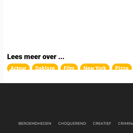
Lees meer over ...
Acteur
Dakloze
Film
New York
Pizza
BEROEMDHEDEN
CHOQUEREND
CREATIEF
CRIMINA