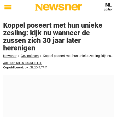
NL
Edition
Toggle
menu
Koppel poseert met hun unieke
zesling: kijk nu wanneer de
zussen zich 30 jaar later
herenigen
Newsner
»
Gezinsleven
»
Koppel poseert met hun unieke zesling: kijk nu wanneer de zussen zich 30 jaar later herenigen
AUTHOR: NIELS BARREZEELE
Gepubliceerd:
okt 31, 2017, 17:41