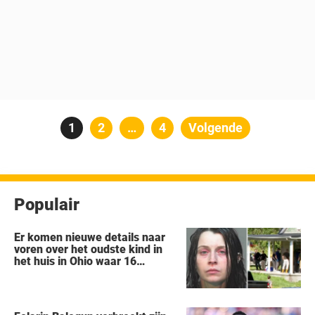
Berichten
Pagina
1
Pagina
2
…
Pagina
4
Volgende
paginering
Populair
Er komen nieuwe details naar
voren over het oudste kind in
het huis in Ohio waar 16
kinderen werden achtergelaten
om weg te kwijnen als
‘verwilderde dieren’