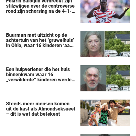
Folarin Balogun verbreekt zijn
stilzwijgen over de controverse
rond zijn schorsing na de 4-1-
nederlaag van de VS tegen
België op het WK
Buurman met uitzicht op de
achtertuin van het ‘gruwelhuis’
in Ohio, waar 16 kinderen ‘aan
hun lot werden overgelaten’,
vertelt alles wat hij heeft
gezien
Een hulpverlener die het huis
binnenkwam waar 16
„verwilderde” kinderen werden
gered, vertelt wat hij zag
Steeds meer mensen komen
uit de kast als Almondseksueel
– dit is wat dat betekent