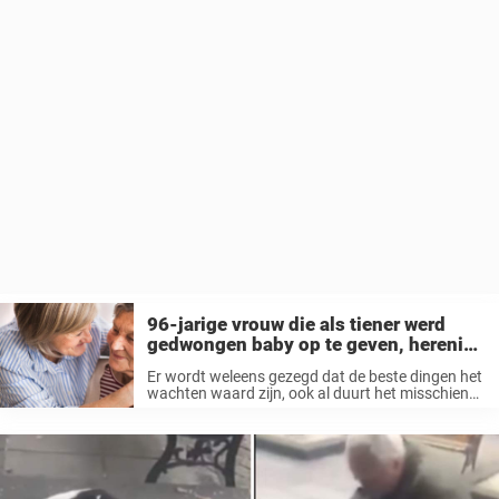
96-jarige vrouw die als tiener werd
gedwongen baby op te geven, herenigd
met biologische dochter, 82 jaar later
Er wordt weleens gezegd dat de beste dingen het
wachten waard zijn, ook al duurt het misschien
een heel leven. Al meer dan 80 jaar was Lena
Pierce gescheiden van haar dochter, maar op een
...