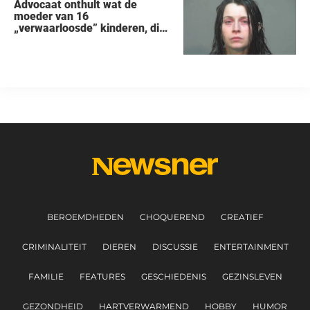
Advocaat onthult wat de
moeder van 16
„verwaarloosde” kinderen, die
uit een huis in Ohio werden
gered, als eerste zei na haar
arrestatie
BEROEMDHEDEN
CHOQUEREND
CREATIEF
CRIMINALITEIT
DIEREN
DISCUSSIE
ENTERTAINMENT
FAMILIE
FEATURES
GESCHIEDENIS
GEZINSLEVEN
GEZONDHEID
HARTVERWARMEND
HOBBY
HUMOR