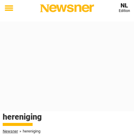
NL
Edition
Toggle
menu
hereniging
Newsner
»
hereniging