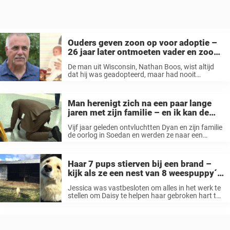
Ouders geven zoon op voor adoptie –
26 jaar later ontmoeten vader en zoon
elkaar en beseffen ze zich het
De man uit Wisconsin, Nathan Boos, wist altijd
onvoorstelbare
dat hij was geadopteerd, maar had nooit
gevraagd wie zijn biologische ouders waren,
hoewel zijn moeder en vader wisten wie ze
waren. Toen Nathan van school ging, ...
Man herenigt zich na een paar lange
jaren met zijn familie – en ik kan de
tranen niet tegenhouden
Vijf jaar geleden ontvluchtten Dyan en zijn familie
de oorlog in Soedan en werden ze naar een
vluchtelingenkamp gebracht. In alle chaos werd
het bewijs van Dyan’s huwelijk met zijn vrouw Alik
vernietigd. Het tragische ...
Haar 7 pups stierven bij een brand –
kijk als ze een nest van 8 weespuppy´s
ontmoet
Jessica was vastbesloten om alles in het werk te
stellen om Daisy te helpen haar gebroken hart te
genezen. Ze ging op Facebook en vroeg rond om
te zien of er pups in haar omgeving ...