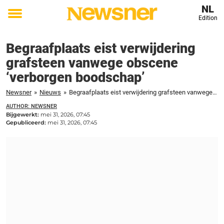
NL
Edition
Toggle
menu
Begraafplaats eist verwijdering
grafsteen vanwege obscene
‘verborgen boodschap’
Newsner
»
Nieuws
»
Begraafplaats eist verwijdering grafsteen vanwege obscene ‘verborgen boodschap’
AUTHOR: NEWSNER
Bijgewerkt:
mei 31, 2026, 07:45
Gepubliceerd:
mei 31, 2026, 07:45