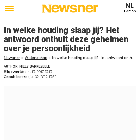
NL
Edition
Toggle
menu
In welke houding slaap jij? Het
antwoord onthult deze geheimen
over je persoonlijkheid
Newsner
»
Wetenschap
»
In welke houding slaap jij? Het antwoord onthult deze geheimen over je persoonlijkheid
AUTHOR: NIELS BARREZEELE
Bijgewerkt:
okt 13, 2017, 13:13
Gepubliceerd:
jul 02, 2017, 13:52