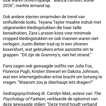
look waren onvermijdelijk: “Bianca Censori, editie
2026”, merkte iemand op.
Ook andere sterren omarmden de trend van
onthullende looks. Teyana Taylor maakte indruk met
uitgesneden kledingstukken die haar taille
benadrukten, Zara Larsson koos voor minimale
cropped kledingstukken en ook mannen waren niet
verlegen: Justin Bieber trad op in een zilveren
boxershort, wat gebruikers ertoe aanzette om te
grappen: “Dit zijn de Grammy’s, niet het strand.”
Fans zagen ook gewaagde outfits van Julia Fox,
Florence Pugh, Kristen Stewart en Dakota Johnson,
wat een internetgebruiker ertoe bracht om botweg te
vragen: “Waarom zou je überhaupt iets dragen?”
Gedragspsycholoog dr. Carolyn Mair, auteur van
The
Psychology of Fashion
, verklaarde de opkomst van
deze gewaagde stijlen: “Deze trend houdt verband