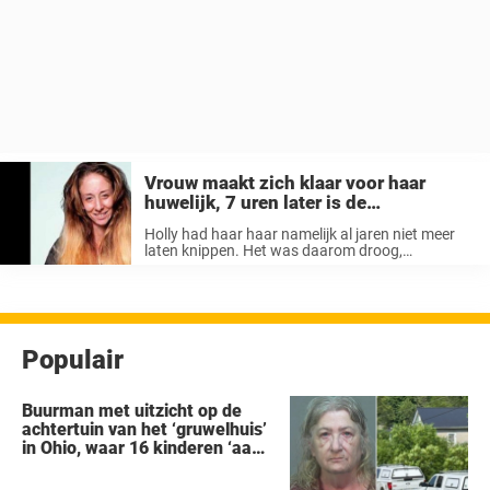
Vrouw maakt zich klaar voor haar
huwelijk, 7 uren later is de
transformatie compleet
Holly had haar haar namelijk al jaren niet meer
laten knippen. Het was daarom droog,
beschadigd, en deels gekleurd. Daarnaast hield
Holly d’r haar lang omdat haar vader haar ooit
eens had gezegd: “Vrouwen moeten ...
Populair
Buurman met uitzicht op de
achtertuin van het ‘gruwelhuis’
in Ohio, waar 16 kinderen ‘aan
hun lot werden overgelaten’,
vertelt alles wat hij heeft