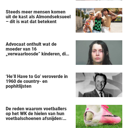
gezien
Steeds meer mensen komen
uit de kast als Almondseksueel
– dit is wat dat betekent
Advocaat onthult wat de
moeder van 16
„verwaarloosde” kinderen, die
uit een huis in Ohio werden
gered, als eerste zei na haar
arrestatie
‘He’ll Have to Go’ veroverde in
1960 de country- en
pophitlijsten
De reden waarom voetballers
op het WK de hielen van hun
voetbalschoenen afsnijden:
een vreemde trend