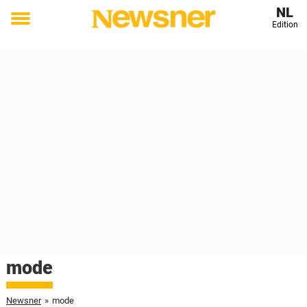
NL
Edition
Toggle
menu
mode
Newsner
»
mode