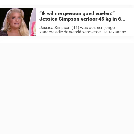
24 jaar geleden en hebben samen vier kinderen. Zelfs na zoveel tijd
samen, slaagt het koppel ...
“Ik wil me gewoon goed voelen:”
Jessica Simpson verloor 45 kg in 6
maanden na geboorte van 3de baby
Jessica Simpson (41) was ooit een jonge
zangeres die de wereld veroverde. De Texaanse
werd beroemd dankzij haar stem maar begon al
snel aan een televisiecarrière en later aan een
mode-imperium. Simpson heeft haar deel ...