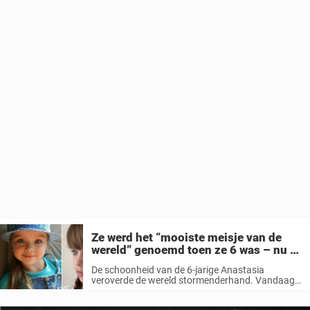
Ze werd het “mooiste meisje van de
wereld” genoemd toen ze 6 was – nu is
ze 10 en nog steeds prachtig
De schoonheid van de 6-jarige Anastasia
veroverde de wereld stormenderhand. Vandaag,
vier jaar later, heeft ze maar liefst 1,2 miljoen
volgers op Instagram en heeft ze een ware