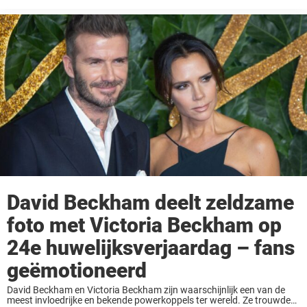
toegankelijk. Maar er is één klein detail dat nog steeds het verschil
maakt tussen mannen- en vrouwenkleding, ...
David Beckham deelt zeldzame
foto met Victoria Beckham op
24e huwelijksverjaardag – fans
geëmotioneerd
David Beckham en Victoria Beckham zijn waarschijnlijk een van de
meest invloedrijke en bekende powerkoppels ter wereld. Ze trouwden