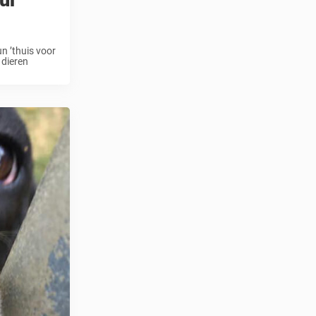
eur
n ’thuis voor
 dieren