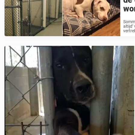
de 
wor
Sommig
altijd
vertre