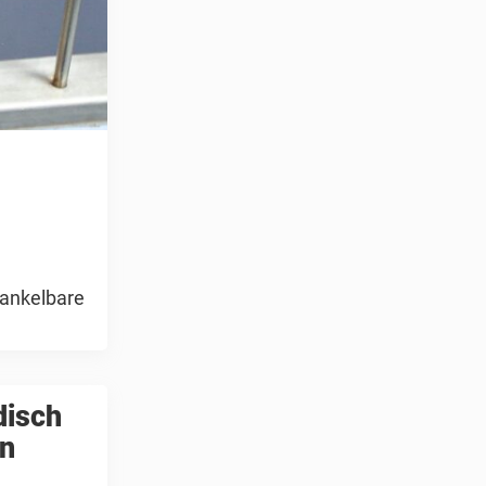
nwankelbare
disch
en