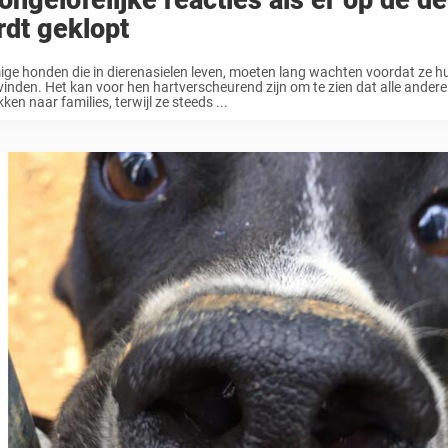
ongelofelijke reacties als er op de d
dt geklopt
e honden die in dierenasielen leven, moeten lang wachten voordat ze hu
’ vinden. Het kan voor hen hartverscheurend zijn om te zien dat alle andere
kken naar families, terwijl ze steeds ...