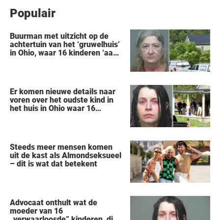
Populair
Buurman met uitzicht op de
achtertuin van het ‘gruwelhuis’
in Ohio, waar 16 kinderen ‘aan
hun lot werden overgelaten’,
vertelt alles wat hij heeft
gezien
Er komen nieuwe details naar
voren over het oudste kind in
het huis in Ohio waar 16
kinderen werden achtergelaten
om weg te kwijnen als
‘verwilderde dieren’
Steeds meer mensen komen
uit de kast als Almondseksueel
– dit is wat dat betekent
Advocaat onthult wat de
moeder van 16
„verwaarloosde” kinderen, die