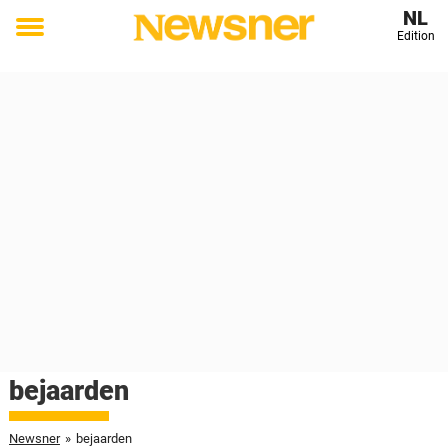
NL
Edition
Toggle
menu
bejaarden
Newsner
»
bejaarden