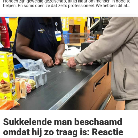
Honden zijn geweldig gezelschap, altijd klaar om mensen in nood te
helpen. En soms doen ze dat zelfs professioneel. We hebben dit al
gezien bij de politie, ziekenhuizen en zelfs funeraria huren honden in
om ...
Sukkelende man beschaamd
omdat hij zo traag is: Reactie