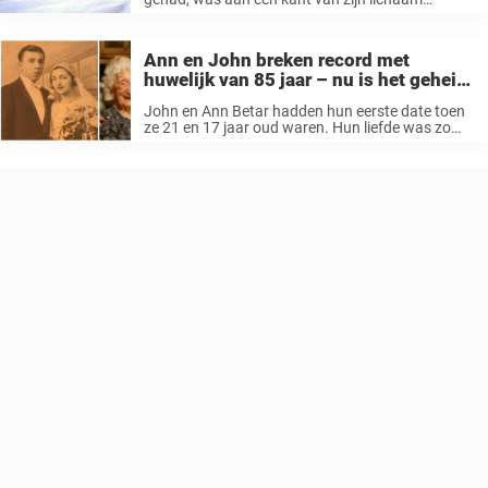
verlamd en moest een rolstoel gebruiken. Hij had
dagelijkse zorg nodig – en werd verplaatst naar
een bejaardentehuis in Livonia, ...
Ann en John breken record met
huwelijk van 85 jaar – nu is het geheim
van hun liefde onthuld
John en Ann Betar hadden hun eerste date toen
ze 21 en 17 jaar oud waren. Hun liefde was zo
sterk dat ze besloten kort daarna te trouwen. ¨Ze
zeiden dat we het niet zouden ...