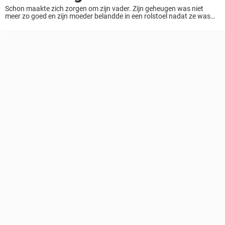
Schon maakte zich zorgen om zijn vader. Zijn geheugen was niet
meer zo goed en zijn moeder belandde in een rolstoel nadat ze was
gevallen. Maar de toegewijde zoon uit Ohio, wilde zijn ouders niet ...