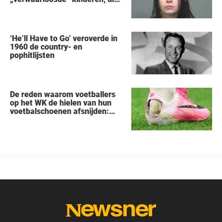
uit een huis in Ohio werden
gered, als eerste zei na haar
arrestatie
‘He’ll Have to Go’ veroverde in
1960 de country- en
pophitlijsten
De reden waarom voetballers
op het WK de hielen van hun
voetbalschoenen afsnijden:
een vreemde trend