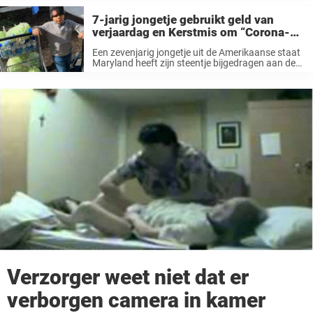
7-jarig jongetje gebruikt geld van
verjaardag en Kerstmis om “Corona-
zorgpakketten” te maken voor ouderen
Een zevenjarig jongetje uit de Amerikaanse staat
Maryland heeft zijn steentje bijgedragen aan de
mensen en bedrijven van zijn stadje
Gaithersburg. De kleine jongen gebruikte zijn
eigen geld, zo’n 100 dollar, om zogenaamde
“Corona-zorgpakketten” te ...
Verzorger weet niet dat er
verborgen camera in kamer