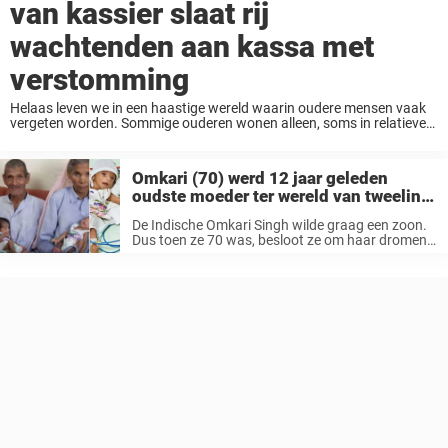
van kassier slaat rij
wachtenden aan kassa met
verstomming
Helaas leven we in een haastige wereld waarin oudere mensen vaak
vergeten worden. Sommige ouderen wonen alleen, soms in relatieve
armoede, vaak zonder gezonde voedingsmiddelen. We vergeten dat
het nog steeds om mensen gaat. Mensen ...
Omkari (70) werd 12 jaar geleden
oudste moeder ter wereld van tweeling
– zo leeft het gezin vandaag
De Indische Omkari Singh wilde graag een zoon.
Dus toen ze 70 was, besloot ze om haar dromen
te volgen en werd ze de trotse moeder van
tweelingen Barsaat en Akashvani. Dit is het
verhaal ...