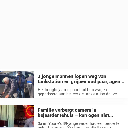
3 jonge mannen lopen weg van
tankstation en grijpen oud paar, agent
kijkt verbijsterd toe voor goede daad
Het hoogbejaarde paar had hun wagen
geparkeerd aan het eerste tankstation dat ze
tegenkwamen om naar het toilet te gaan, maar
waren zichtbaar uitgeput toen ze eenmaal terug
aan hun wagen waren. Politieagent Kanesha
Familie verbergt camera in
Carnegie ...
bejaardentehuis – kan ogen niet
geloven als ze zien wat de verzorger
Salim Youne’s 89-jarige vader had een beroerte
doet met hun vader
gehad, was aan één kant van zijn lichaam