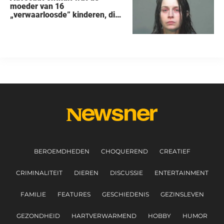
moeder van 16
„verwaarloosde” kinderen, die
uit een huis in Ohio werden
gered, als eerste zei na haar
arrestatie
BEROEMDHEDEN
CHOQUEREND
CREATIEF
CRIMINALITEIT
DIEREN
DISCUSSIE
ENTERTAINMENT
FAMILIE
FEATURES
GESCHIEDENIS
GEZINSLEVEN
GEZONDHEID
HARTVERWARMEND
HOBBY
HUMOR