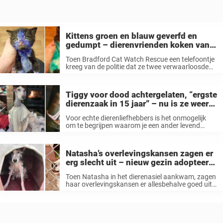
Kittens groen en blauw geverfd en
gedumpt – dierenvrienden koken van
woede om laffe daad
Toen Bradford Cat Watch Rescue een telefoontje
kreeg van de politie dat ze twee verwaarloosde
kittens hadden gevonden, hadden ze geen idee
wat ze konden verwachten. Maar aangezien ze in
de loop der jaren verschillende ...
Tiggy voor dood achtergelaten, “ergste
dierenzaak in 15 jaar” – nu is ze weer
een prachtige hond
Voor echte dierenliefhebbers is het onmogelijk
om te begrijpen waarom je een ander levend
wezen het leven zuur zou maken. Ieder wezen
verdient ons respect en onze liefde gedurende het
hele leven. Maar helaas werden ...
Natasha’s overlevingskansen zagen er
erg slecht uit – nieuw gezin adopteert
haar en schenkt haar nieuw leven
Toen Natasha in het dierenasiel aankwam, zagen
haar overlevingskansen er allesbehalve goed uit,
schrijft The Mirror. Maar toen een dierenvriend
haar kwam adopteren, veranderde haar leven
snel ten goede. Echte dierenvrienden doen alles
voor hun ...