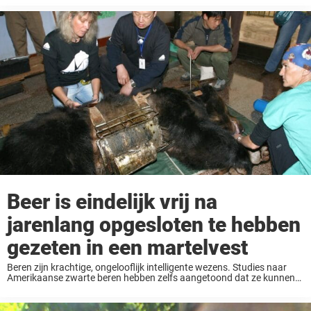
„kunst“ verdedigt en online grappen maakt over „Hoe ...
Beer is eindelijk vrij na
jarenlang opgesloten te hebben
gezeten in een martelvest
Beren zijn krachtige, ongelooflijk intelligente wezens. Studies naar
Amerikaanse zwarte beren hebben zelfs aangetoond dat ze kunnen
tellen. Alleen al de gedachte om ze voor ons vermaak in
gevangenschap te houden is hartverscheurend, maar een ...