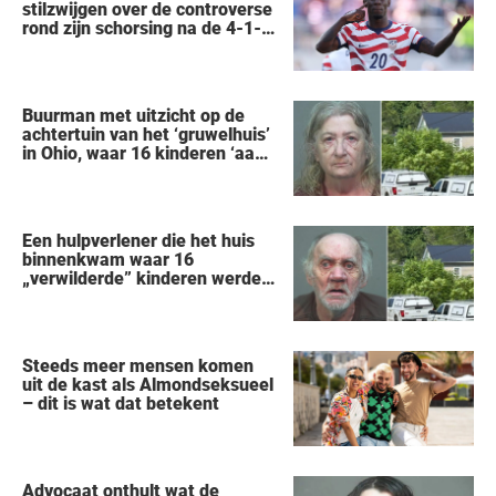
stilzwijgen over de controverse
rond zijn schorsing na de 4-1-
nederlaag van de VS tegen
België op het WK
Buurman met uitzicht op de
achtertuin van het ‘gruwelhuis’
in Ohio, waar 16 kinderen ‘aan
hun lot werden overgelaten’,
vertelt alles wat hij heeft
gezien
Een hulpverlener die het huis
binnenkwam waar 16
„verwilderde” kinderen werden
gered, vertelt wat hij zag
Steeds meer mensen komen
uit de kast als Almondseksueel
– dit is wat dat betekent
Advocaat onthult wat de