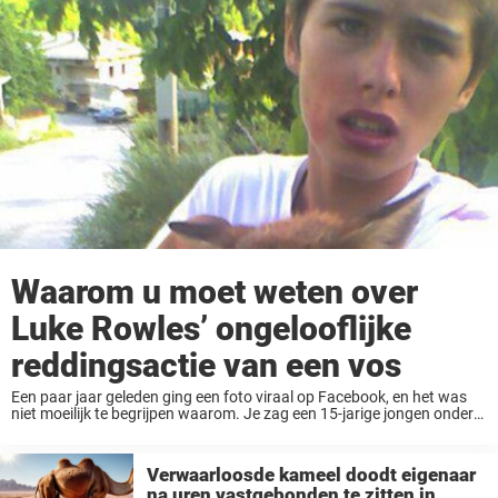
Waarom u moet weten over
Luke Rowles’ ongelooflijke
reddingsactie van een vos
Een paar jaar geleden ging een foto viraal op Facebook, en het was
niet moeilijk te begrijpen waarom. Je zag een 15-jarige jongen onder
het bloed, terwijl hij een doodsbange vos vasthield waarvan de snuit
...
Verwaarloosde kameel doodt eigenaar
na uren vastgebonden te zitten in