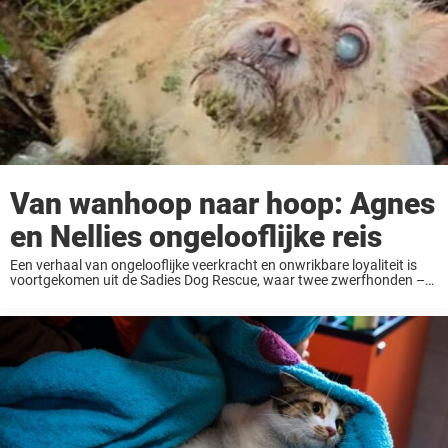
Van wanhoop naar hoop: Agnes
en Nellies ongelooflijke reis
Een verhaal van ongelooflijke veerkracht en onwrikbare loyaliteit is
voortgekomen uit de Sadies Dog Rescue, waar twee zwerfhonden –
waarvan één blind en kwetsbaar – werden ontdekt in een situatie die
geen enkel dier ooit ...