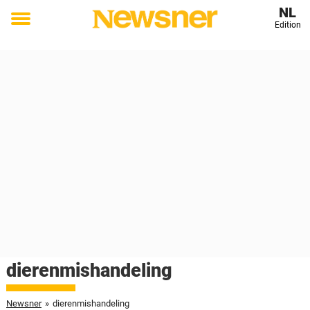
NL
Edition
Toggle
menu
dierenmishandeling
Newsner
»
dierenmishandeling