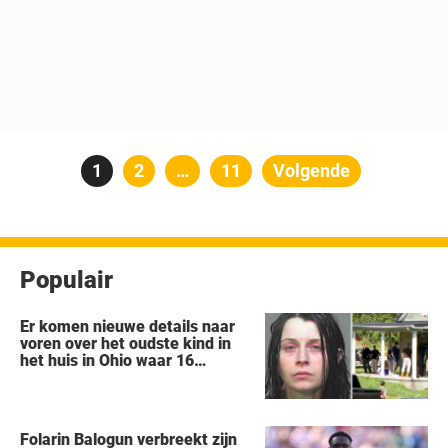
Berichten
Pagina
1
Pagina
2
…
Pagina
11
Volgende
paginering
Populair
Er komen nieuwe details naar
voren over het oudste kind in
het huis in Ohio waar 16
kinderen werden achtergelaten
om weg te kwijnen als
‘verwilderde dieren’
Folarin Balogun verbreekt zijn